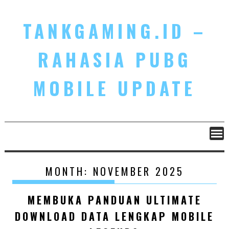
Skip
to
TANKGAMING.ID –
content
RAHASIA PUBG
MOBILE UPDATE
MONTH:
NOVEMBER 2025
MEMBUKA PANDUAN ULTIMATE
DOWNLOAD DATA LENGKAP MOBILE