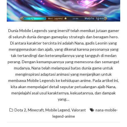
Dunia Mobile Legends yang imersif telah memikat jutaan gamer
di seluruh dunia dengan gameplay strategis dan beragam hero.
Di antara karakter tercinta ini adalah Nana, gadis Leonin yang
menggemaskan dan ajaib, yang dikenal karena pesonanya yang
tak tertandingi dan keterampilannya yang tangguh di medan
perang. Dengan kemampuannya yang memesona dan semangat
mudanya, Nana telah melampaui batas dunia game untuk
menginspirasi adaptasi animasi yang menjanjikan untuk
membawa Mobile Legends ke kehidupan anime. Pada artikel ini,
kita akan mempelajari detail seputar petualangan ajaib Nana,
menjelajahi asal usul karakternya, kekuatannya, dan dampak
yang…
,
,
,
Dota 2
Minecraft
Mobile Legend
Valorant
nana-mobile-
legend-anime