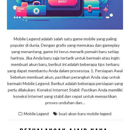
Mobile Legend adalah salah satu game mobile yang paling
populer di dunia. Dengan grafis yang memukau dan gameplay
yang menantang, game ini terus menarik pemain baru setiap
harinya. Jika Anda baru saja tertarik untuk bermain atau ingin
membuat akun baru, berikut ini adalah beberapa tips terbaru
yang dapat membantu Anda dalam prosesnya. 1. Persiapan Awal
Sebelum membuat akun, pastikan perangkat Anda siap untuk
bermain Mobile Legend. Berikut adalah beberapa persiapan yang
perlu dilakukan: Koneksi Internet Stabil: Pastikan Anda memiliki
koneksi internet yang stabil dan cepat untuk memastikan
proses unduhan dan…
Mobile Legend
buat-akun-baru-mobile-legend