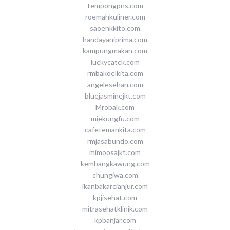
tempongpns.com
roemahkuliner.com
saoenkkito.com
handayaniprima.com
kampungmakan.com
luckycatck.com
rmbakoelkita.com
angelesehan.com
bluejasminejkt.com
Mrobak.com
miekungfu.com
cafetemankita.com
rmjasabundo.com
mimoosajkt.com
kembangkawung.com
chungiwa.com
ikanbakarcianjur.com
kpjisehat.com
mitrasehatklinik.com
kpbanjar.com