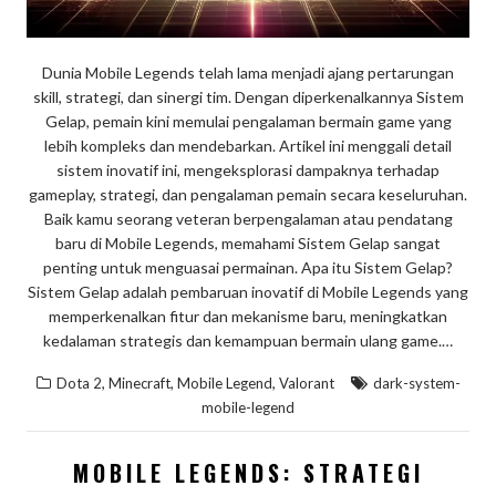
Dunia Mobile Legends telah lama menjadi ajang pertarungan
skill, strategi, dan sinergi tim. Dengan diperkenalkannya Sistem
Gelap, pemain kini memulai pengalaman bermain game yang
lebih kompleks dan mendebarkan. Artikel ini menggali detail
sistem inovatif ini, mengeksplorasi dampaknya terhadap
gameplay, strategi, dan pengalaman pemain secara keseluruhan.
Baik kamu seorang veteran berpengalaman atau pendatang
baru di Mobile Legends, memahami Sistem Gelap sangat
penting untuk menguasai permainan. Apa itu Sistem Gelap?
Sistem Gelap adalah pembaruan inovatif di Mobile Legends yang
memperkenalkan fitur dan mekanisme baru, meningkatkan
kedalaman strategis dan kemampuan bermain ulang game.…
,
,
,
Dota 2
Minecraft
Mobile Legend
Valorant
dark-system-
mobile-legend
MOBILE LEGENDS: STRATEGI