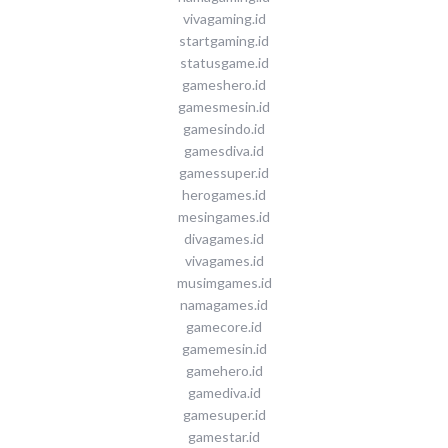
vivagaming.id
startgaming.id
statusgame.id
gameshero.id
gamesmesin.id
gamesindo.id
gamesdiva.id
gamessuper.id
herogames.id
mesingames.id
divagames.id
vivagames.id
musimgames.id
namagames.id
gamecore.id
gamemesin.id
gamehero.id
gamediva.id
gamesuper.id
gamestar.id