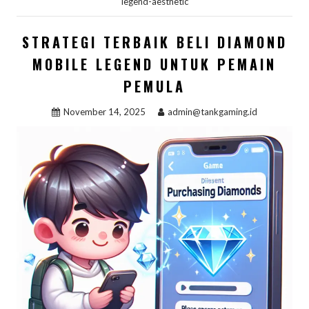
legend-aesthetic
STRATEGI TERBAIK BELI DIAMOND
MOBILE LEGEND UNTUK PEMAIN
PEMULA
November 14, 2025
admin@tankgaming.id