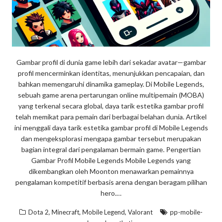
Gambar profil di dunia game lebih dari sekadar avatar—gambar
profil mencerminkan identitas, menunjukkan pencapaian, dan
bahkan memengaruhi dinamika gameplay. Di Mobile Legends,
sebuah game arena pertarungan online multipemain (MOBA)
yang terkenal secara global, daya tarik estetika gambar profil
telah memikat para pemain dari berbagai belahan dunia. Artikel
ini menggali daya tarik estetika gambar profil di Mobile Legends
dan mengeksplorasi mengapa gambar tersebut merupakan
bagian integral dari pengalaman bermain game. Pengertian
Gambar Profil Mobile Legends Mobile Legends yang
dikembangkan oleh Moonton menawarkan pemainnya
pengalaman kompetitif berbasis arena dengan beragam pilihan
hero.…
,
,
,
Dota 2
Minecraft
Mobile Legend
Valorant
pp-mobile-