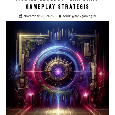
GAMEPLAY STRATEGIS
November 28, 2025
admin@tankgaming.id