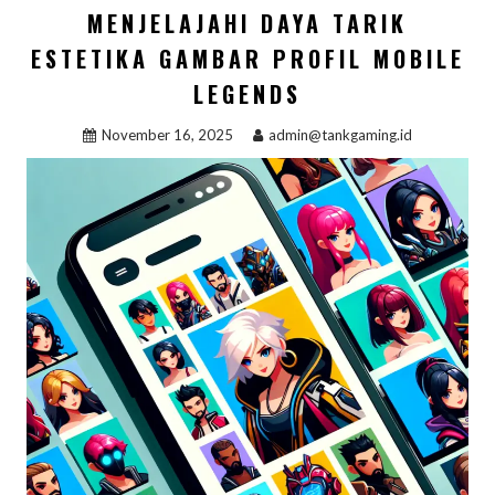
MENJELAJAHI DAYA TARIK
ESTETIKA GAMBAR PROFIL MOBILE
LEGENDS
November 16, 2025
admin@tankgaming.id