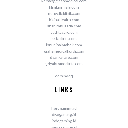
kemanggisanmedical.com
kliniknirmala.com
nouvelleklinik.com
KainaHealth.com
shabirahusada.com
yadikacare.com
astaclinic.com
ibnusinalombok.com
grahamedicalkurdi.com
dyanzacare.com
griyabromoclinic.com
dominoqq
LINKS
herogaming.id
divagaming.id
indogaming.id
namagaming.id