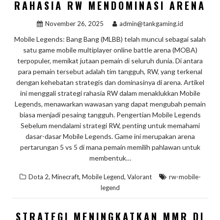
RAHASIA RW MENDOMINASI ARENA
November 26, 2025
admin@tankgaming.id
Mobile Legends: Bang Bang (MLBB) telah muncul sebagai salah
satu game mobile multiplayer online battle arena (MOBA)
terpopuler, memikat jutaan pemain di seluruh dunia. Di antara
para pemain tersebut adalah tim tangguh, RW, yang terkenal
dengan kehebatan strategis dan dominasinya di arena. Artikel
ini menggali strategi rahasia RW dalam menaklukkan Mobile
Legends, menawarkan wawasan yang dapat mengubah pemain
biasa menjadi pesaing tangguh. Pengertian Mobile Legends
Sebelum mendalami strategi RW, penting untuk memahami
dasar-dasar Mobile Legends. Game ini merupakan arena
pertarungan 5 vs 5 di mana pemain memilih pahlawan untuk
membentuk…
,
,
,
Dota 2
Minecraft
Mobile Legend
Valorant
rw-mobile-
legend
STRATEGI MENINGKATKAN MMR DI