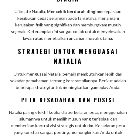
Ultimate Natalia,
Mencekik berdarah dingin
melepaskan
kesibukan cepat serangan pada targetnya, menangani
kerusakan fisik yang signifikan dan membungkam musuh
sejenak. Keterampilan ini sangat cocok untuk menyelesaikan
lawan atau menetralkan ancaman musuh utama.
STRATEGI UNTUK MENGUASAI
NATALIA
Untuk menguasai Natalia, pemain membutuhkan lebih dari
sekadar pemahaman tentang keterampilannya. Berikut adalah
beberapa strategi untuk meningkatkan gameplay Anda:
PETA KESADARAN DAN POSISI
Natalia paling efektif ketika dia berkeliaran peta, menggunakan
silumannya untuk memilih musuh yang terisolasi dan
memberikan kontrol visi strategis untuk tim. Kesadaran peta
yang konstan sangat penting, memungkinkan Anda untuk