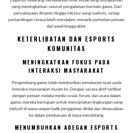
yang meningkatkan seluruh pengalaman bermain game. Dari
pencahayaan dinamis hingga tekstur yang realistis, setiap
pertandingan terasa lebih mendalam, menarik perhatian pemain
dari awal hingga akhir.
KETERLIBATAN DAN ESPORTS
KOMUNITAS
MENINGKATKAN FOKUS PADA
INTERAKSI MASYARAKAT
Pengembang game telah memberikan penekanan kuat pada
interaksi masyarakat musim ini. Dengan secara aktif terlibat
dengan pemain melalui media sosial, forum, dan acara dalam
game, mereka bertujuan untuk menciptakan lingkungan yang
inklusif di mana umpan balik penggemar dinilai dan dimasukkan
ke dalam pembaruan di masa mendatang.
MENUMBUHKAN ADEGAN ESPORTS