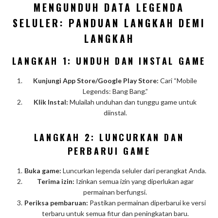
MENGUNDUH DATA LEGENDA
SELULER: PANDUAN LANGKAH DEMI
LANGKAH
LANGKAH 1: UNDUH DAN INSTAL GAME
Kunjungi App Store/Google Play Store:
Cari “Mobile
Legends: Bang Bang.”
Klik Instal:
Mulailah unduhan dan tunggu game untuk
diinstal.
LANGKAH 2: LUNCURKAN DAN
PERBARUI GAME
Buka game:
Luncurkan legenda seluler dari perangkat Anda.
Terima izin:
Izinkan semua izin yang diperlukan agar
permainan berfungsi.
Periksa pembaruan:
Pastikan permainan diperbarui ke versi
terbaru untuk semua fitur dan peningkatan baru.