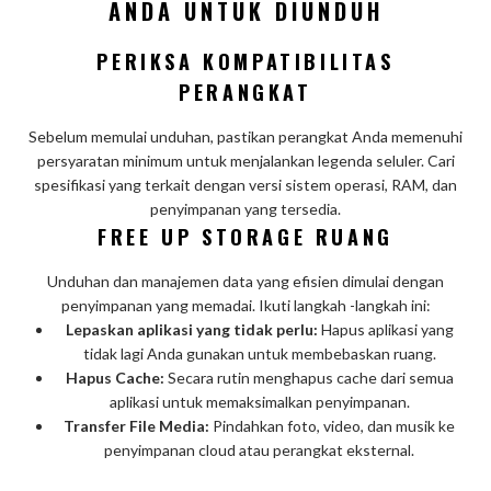
ANDA UNTUK DIUNDUH
PERIKSA KOMPATIBILITAS
PERANGKAT
Sebelum memulai unduhan, pastikan perangkat Anda memenuhi
persyaratan minimum untuk menjalankan legenda seluler. Cari
spesifikasi yang terkait dengan versi sistem operasi, RAM, dan
penyimpanan yang tersedia.
FREE UP STORAGE RUANG
Unduhan dan manajemen data yang efisien dimulai dengan
penyimpanan yang memadai. Ikuti langkah -langkah ini:
Lepaskan aplikasi yang tidak perlu:
Hapus aplikasi yang
tidak lagi Anda gunakan untuk membebaskan ruang.
Hapus Cache:
Secara rutin menghapus cache dari semua
aplikasi untuk memaksimalkan penyimpanan.
Transfer File Media:
Pindahkan foto, video, dan musik ke
penyimpanan cloud atau perangkat eksternal.