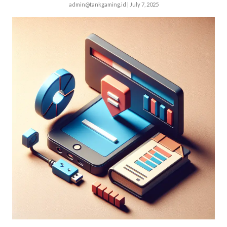
admin@tankgaming.id
|
July 7, 2025