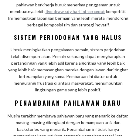
pahlawan berkinerja buruk menerima penggemar untuk
membuatnya lebih
live draw sdy hari ini tercepat
kompetitif.
Ini memastikan lapangan bermain yang lebih merata, mendorong
berbagai komposisi tim dan strategi inovatif.
SISTEM PERJODOHAN YANG HALUS
Untuk meningkatkan pengalaman pemain, sistem perjodohan
telah disempurnakan. Pemain sekarang dapat mengharapkan
pertandingan yang lebih adil karena algoritma yang lebih baik
yang lebih baik memasangkan mereka dengan lawan dari tingkat
keterampilan yang sama. Pembaruan ini diatur untuk
mengurangi frustrasi di antara masyarakat, menumbuhkan
lingkungan game yang lebih positif.
PENAMBAHAN PAHLAWAN BARU
Musim terakhir membawa pahlawan baru yang menarik ke daftar,
masing -masing dilengkapi dengan kemampuan unik dan
backstories yang menarik. Penambahan ini tidak hanya
memperluas kemungkinan strategis permainan tetapi juga