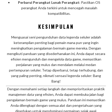
Perbarui Perangkat Lunak Perangkat:
Pastikan OS
perangkat Anda terkini untuk mencegah masalah
kompatibilitas.
KESIMPULAN
Menguasai seni pengunduhan data legenda seluler adalah
keterampilan penting bagi pemain mana pun yang ingin
meningkatkan pengalaman bermain game mereka. Dengan
mengikuti panduan yang disederhanakan ini, Anda dapat secara
efisien mengunduh dan mengelola data game, memastikan
perjalanan yang mulus dan mendalam melalui medan
pertempuran seluler. Tetap diperbarui, tetap terhubung, dan
yang paling penting, nikmati sensasi legenda seluler: Bang
Bang!
Dengan memahami setiap langkah dan memprioritaskan praktik
manajemen data yang efisien, Anda dapat membuka jalan bagi
pengalaman bermain game yang mulus. Panduan ini memastikan
Anda dilengkapi dengan semua alat dan pengetahuan yang
diperlukan untuk mendominasi permainan sejak awal.