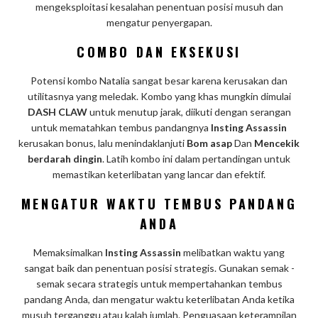
mengeksploitasi kesalahan penentuan posisi musuh dan
mengatur penyergapan.
COMBO DAN EKSEKUSI
Potensi kombo Natalia sangat besar karena kerusakan dan
utilitasnya yang meledak. Kombo yang khas mungkin dimulai
DASH CLAW
untuk menutup jarak, diikuti dengan serangan
untuk mematahkan tembus pandangnya
Insting Assassin
kerusakan bonus, lalu menindaklanjuti
Bom asap
Dan
Mencekik
berdarah dingin
. Latih kombo ini dalam pertandingan untuk
memastikan keterlibatan yang lancar dan efektif.
MENGATUR WAKTU TEMBUS PANDANG
ANDA
Memaksimalkan
Insting Assassin
melibatkan waktu yang
sangat baik dan penentuan posisi strategis. Gunakan semak -
semak secara strategis untuk mempertahankan tembus
pandang Anda, dan mengatur waktu keterlibatan Anda ketika
musuh terganggu atau kalah jumlah. Penguasaan keterampilan