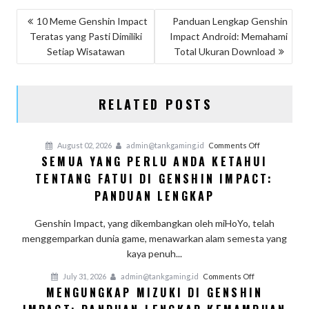
POST
10 Meme Genshin Impact
Panduan Lengkap Genshin
Teratas yang Pasti Dimiliki
Impact Android: Memahami
NAVIGATION
Setiap Wisatawan
Total Ukuran Download
RELATED POSTS
on
August 02, 2026
admin@tankgaming.id
Comments Off
SEMUA YANG PERLU ANDA KETAHUI
Semua
TENTANG FATUI DI GENSHIN IMPACT:
yang
Perlu
PANDUAN LENGKAP
Anda
Ketahui
Genshin Impact, yang dikembangkan oleh miHoYo, telah
Tentang
menggemparkan dunia game, menawarkan alam semesta yang
Fatui
kaya penuh...
di
on
July 31, 2026
admin@tankgaming.id
Comments Off
Genshin
MENGUNGKAP MIZUKI DI GENSHIN
Mengungkap
Impact:
Mizuki