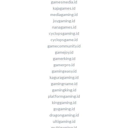
gamesmedia.id
kajagames.id
mediagaming.id
joygaming.id
nanagames.id
cyclopsgaming.id
cyclopsgame.id
gamecommunity.id
gamejoy.id
gamerking.id
gamerpro.id
gamingeasy.id
kaguragaming.id
gamingname.id
gamingking.id
platformgaming.id
kinggaming.id
gogaming.id
dragongaming.id
ultigaming.id
multigaming.id