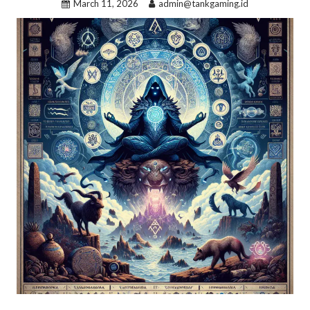
March 11, 2026
admin@tankgaming.id