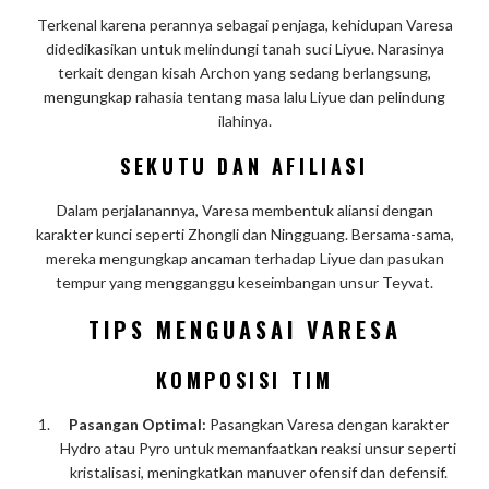
Terkenal karena perannya sebagai penjaga, kehidupan Varesa
didedikasikan untuk melindungi tanah suci Liyue. Narasinya
terkait dengan kisah Archon yang sedang berlangsung,
mengungkap rahasia tentang masa lalu Liyue dan pelindung
ilahinya.
SEKUTU DAN AFILIASI
Dalam perjalanannya, Varesa membentuk aliansi dengan
karakter kunci seperti Zhongli dan Ningguang. Bersama-sama,
mereka mengungkap ancaman terhadap Liyue dan pasukan
tempur yang mengganggu keseimbangan unsur Teyvat.
TIPS MENGUASAI VARESA
KOMPOSISI TIM
Pasangan Optimal:
Pasangkan Varesa dengan karakter
Hydro atau Pyro untuk memanfaatkan reaksi unsur seperti
kristalisasi, meningkatkan manuver ofensif dan defensif.