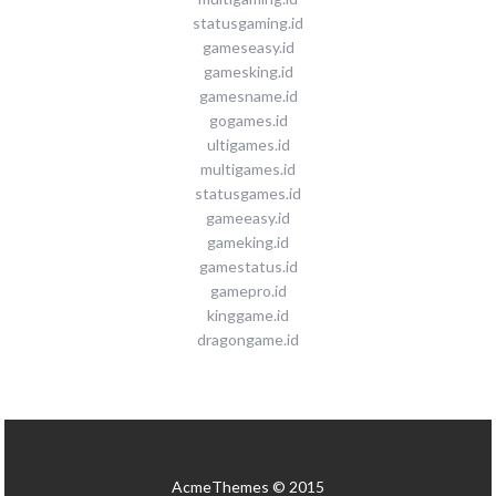
statusgaming.id
gameseasy.id
gamesking.id
gamesname.id
gogames.id
ultigames.id
multigames.id
statusgames.id
gameeasy.id
gameking.id
gamestatus.id
gamepro.id
kinggame.id
dragongame.id
AcmeThemes © 2015