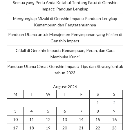
Semua yang Perlu Anda Ketahui Tentang Fatui di Genshin
Impact: Panduan Lengkap
Mengungkap Mizuki di Genshin Impact: Panduan Lengkap
Kemampuan dan Pengetahuannya
Panduan Utama untuk Manajemen Penyimpanan yang Efisien di
Genshin Impact
Citlali di Genshin Impact: Kemampuan, Peran, dan Cara
Membuka Kunci
Panduan Utama Cheat Genshin Impact: Tips dan Strategi untuk
tahun 2023
August 2026
M
T
W
T
F
S
S
1
2
3
4
5
6
7
8
9
10
11
12
13
14
15
16
17
18
19
20
21
22
23