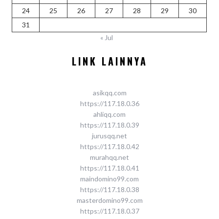
24
25
26
27
28
29
30
31
« Jul
LINK LAINNYA
asikqq.com
https://117.18.0.36
ahliqq.com
https://117.18.0.39
jurusqq.net
https://117.18.0.42
murahqq.net
https://117.18.0.41
maindomino99.com
https://117.18.0.38
masterdomino99.com
https://117.18.0.37