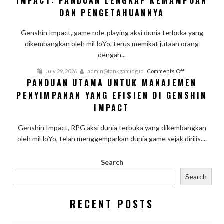
IMPACT: PANDUAN LENGKAP KEMAMPUAN
Panduan
di
DAN PENGETAHUANNYA
Lengkap
Genshin
Impact:
Genshin Impact, game role-playing aksi dunia terbuka yang
Panduan
dikembangkan oleh miHoYo, terus memikat jutaan orang
Lengkap
dengan...
Kemampuan
on
July 29, 2026
admin@tankgaming.id
Comments Off
dan
PANDUAN UTAMA UNTUK MANAJEMEN
Panduan
Pengetahuann
PENYIMPANAN YANG EFISIEN DI GENSHIN
Utama
untuk
IMPACT
Manajemen
Penyimpanan
Genshin Impact, RPG aksi dunia terbuka yang dikembangkan
yang
oleh miHoYo, telah menggemparkan dunia game sejak dirilis....
Efisien
di
Search
Genshin
Search
Impact
RECENT POSTS