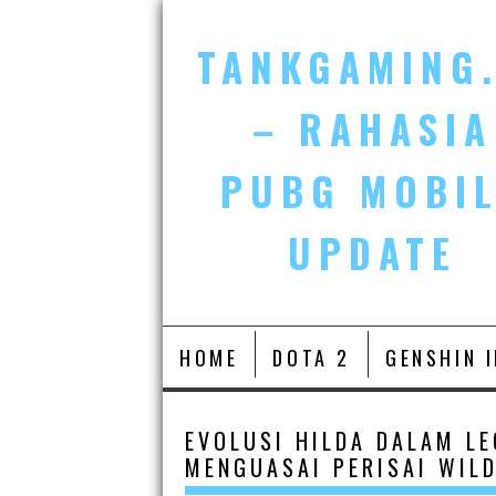
Skip
to
TANKGAMING.
content
– RAHASIA
PUBG MOBI
UPDATE
HOME
DOTA 2
GENSHIN 
EVOLUSI HILDA DALAM LE
MENGUASAI PERISAI WIL