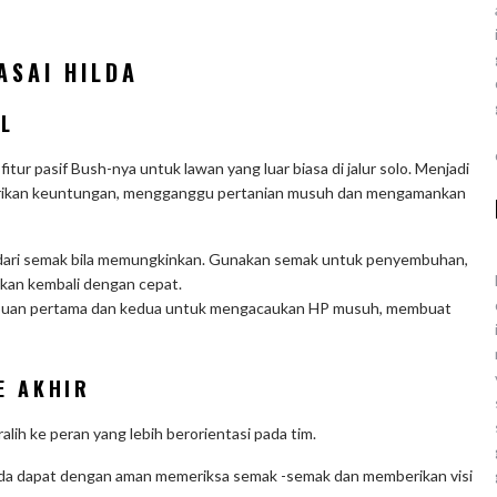
ASAI HILDA
AL
itur pasif Bush-nya untuk lawan yang luar biasa di jalur solo. Menjadi
erikan keuntungan, mengganggu pertanian musuh dan mengamankan
 dari semak bila memungkinkan. Gunakan semak untuk penyembuhan,
kan kembali dengan cepat.
an pertama dan kedua untuk mengacaukan HP musuh, membuat
E AKHIR
alih ke peran yang lebih berorientasi pada tim.
lda dapat dengan aman memeriksa semak -semak dan memberikan visi