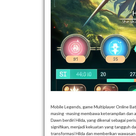
Mobile Legends, game Multiplayer Online B
masing -masing membawa keterampilan dan atri
Dawn berdiri Hilda, yang dikenal sebagai peri
signifikan, menjadi kekuatan yang tangguh dal
transformasi Hilda dan memberikan wawasan 