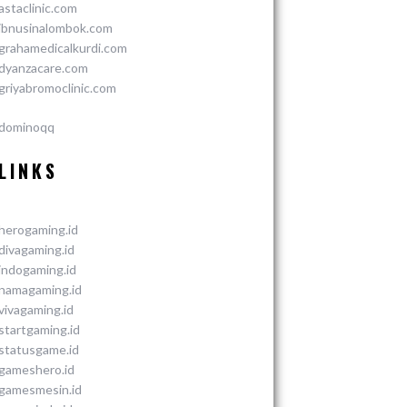
astaclinic.com
ibnusinalombok.com
grahamedicalkurdi.com
dyanzacare.com
griyabromoclinic.com
dominoqq
LINKS
herogaming.id
divagaming.id
indogaming.id
namagaming.id
vivagaming.id
startgaming.id
statusgame.id
gameshero.id
gamesmesin.id