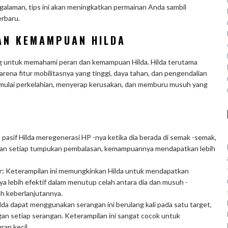
alaman, tips ini akan meningkatkan permainan Anda sambil
rbaru.
AN KEMAMPUAN HILDA
g untuk memahami peran dan kemampuan Hilda. Hilda terutama
arena fitur mobilitasnya yang tinggi, daya tahan, dan pengendalian
mulai perkelahian, menyerap kerusakan, dan memburu musuh yang
sif Hilda meregenerasi HP -nya ketika dia berada di semak -semak,
gan setiap tumpukan pembalasan, kemampuannya mendapatkan lebih
r:
Keterampilan ini memungkinkan Hilda untuk mendapatkan
 lebih efektif dalam menutup celah antara dia dan musuh -
h keberlanjutannya.
lda dapat menggunakan serangan ini berulang kali pada satu target,
n setiap serangan. Keterampilan ini sangat cocok untuk
an kecil.