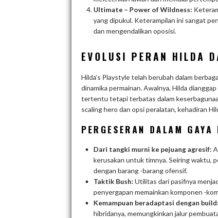
Ultimate – Power of Wildness:
Keteram
yang dipukul. Keterampilan ini sangat p
dan mengendalikan oposisi.
EVOLUSI PERAN HILDA 
Hilda’s Playstyle telah berubah dalam berba
dinamika permainan. Awalnya, Hilda dianggap 
tertentu tetapi terbatas dalam keserbagunaa
scaling hero dan opsi peralatan, kehadiran H
PERGESERAN DALAM GAYA
Dari tangki murni ke pejuang agresif:
Aw
kerusakan untuk timnya. Seiring waktu, 
dengan barang -barang ofensif.
Taktik Bush:
Utilitas dari pasifnya menj
penyergapan memainkan komponen -kompo
Kemampuan beradaptasi dengan build
hibridanya, memungkinkan jalur pembua