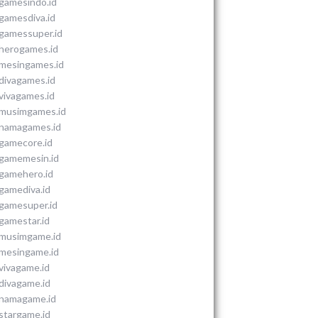
gamesindo.id
gamesdiva.id
gamessuper.id
herogames.id
mesingames.id
divagames.id
vivagames.id
musimgames.id
namagames.id
gamecore.id
gamemesin.id
gamehero.id
gamediva.id
gamesuper.id
gamestar.id
musimgame.id
mesingame.id
vivagame.id
divagame.id
namagame.id
stargame.id