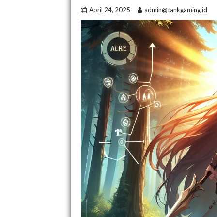
April 24, 2025
admin@tankgaming.id