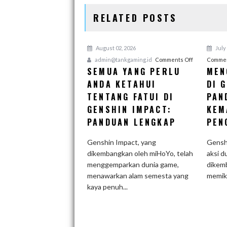
RELATED POSTS
August 02, 2026
July 
on
admin@tankgaming.id
Comments Off
Commen
SEMUA YANG PERLU
MEN
Semua
ANDA KETAHUI
yang
DI 
Perlu
TENTANG FATUI DI
PAN
Anda
GENSHIN IMPACT:
KEM
Ketahui
PANDUAN LENGKAP
PEN
Tentang
Fatui
Genshin Impact, yang
Genshi
di
dikembangkan oleh miHoYo, telah
aksi d
Genshin
menggemparkan dunia game,
dikem
Impact:
menawarkan alam semesta yang
memika
Panduan
kaya penuh...
Lengkap