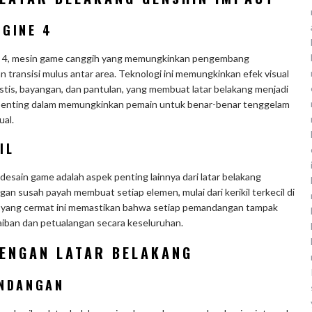
GINE 4
 4, mesin game canggih yang memungkinkan pengembang
 transisi mulus antar area. Teknologi ini memungkinkan efek visual
stis, bayangan, dan pantulan, yang membuat latar belakang menjadi
enting dalam memungkinkan pemain untuk benar-benar tenggelam
ual.
IL
desain game adalah aspek penting lainnya dari latar belakang
n susah payah membuat setiap elemen, mulai dari kerikil terkecil di
eni yang cermat ini memastikan bahwa setiap pemandangan tampak
jaiban dan petualangan secara keseluruhan.
ENGAN LATAR BELAKANG
ANDANGAN