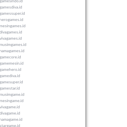
gamesindo.id
gamesdiva.id
gamessuper.id
herogames.id
mesingames.id
divagames.id
vivagames.id
musimgames.id
namagames.id
gamecore.id
gamemesin.id
gamehero.id
gamediva.id
gamesuper.id
gamestar.id
musimgame.id
mesingame.id
vivagame.id
divagame.id
namagame.id
stargame.id