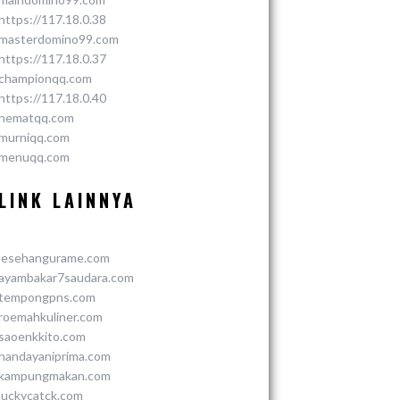
https://117.18.0.38
masterdomino99.com
https://117.18.0.37
championqq.com
https://117.18.0.40
hematqq.com
murniqq.com
menuqq.com
LINK LAINNYA
lesehangurame.com
ayambakar7saudara.com
tempongpns.com
roemahkuliner.com
saoenkkito.com
handayaniprima.com
kampungmakan.com
luckycatck.com