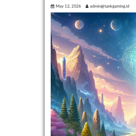
May 12, 2026
admin@tankgaming.id