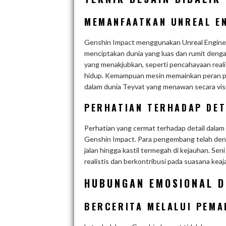
MEMANFAATKAN UNREAL EN
Genshin Impact menggunakan Unreal Engine
menciptakan dunia yang luas dan rumit dengan
yang menakjubkan, seperti pencahayaan reali
hidup. Kemampuan mesin memainkan peran p
dalam dunia Teyvat yang menawan secara vis
PERHATIAN TERHADAP DET
Perhatian yang cermat terhadap detail dalam 
Genshin Impact. Para pengembang telah denga
jalan hingga kastil termegah di kejauhan. S
realistis dan berkontribusi pada suasana kea
HUBUNGAN EMOSIONAL D
BERCERITA MELALUI PEM