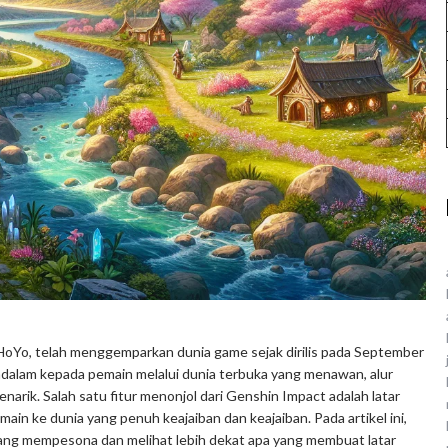
oYo, telah menggemparkan dunia game sejak dirilis pada September
alam kepada pemain melalui dunia terbuka yang menawan, alur
enarik. Salah satu fitur menonjol dari Genshin Impact adalah latar
 ke dunia yang penuh keajaiban dan keajaiban. Pada artikel ini,
yang mempesona dan melihat lebih dekat apa yang membuat latar