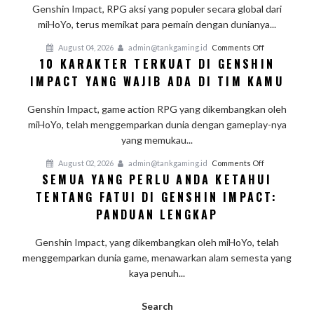
4.7
Genshin Impact, RPG aksi yang populer secara global dari
Terbaru:
miHoYo, terus memikat para pemain dengan dunianya...
Karakter,
on
August 04, 2026
admin@tankgaming.id
Comments Off
Senjata
10 KARAKTER TERKUAT DI GENSHIN
10
&
IMPACT YANG WAJIB ADA DI TIM KAMU
Karakter
Lainnya
Terkuat
Genshin Impact, game action RPG yang dikembangkan oleh
di
miHoYo, telah menggemparkan dunia dengan gameplay-nya
Genshin
yang memukau...
Impact
yang
on
August 02, 2026
admin@tankgaming.id
Comments Off
Wajib
SEMUA YANG PERLU ANDA KETAHUI
Semua
Ada
TENTANG FATUI DI GENSHIN IMPACT:
yang
di
Perlu
PANDUAN LENGKAP
Tim
Anda
Kamu
Ketahui
Genshin Impact, yang dikembangkan oleh miHoYo, telah
Tentang
menggemparkan dunia game, menawarkan alam semesta yang
Fatui
kaya penuh...
di
Genshin
Search