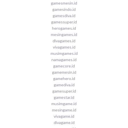
gamesmesin.id
gamesindo.id
gamesdiva.id
gamessuper.id
herogames.id
mesingames.id
divagames.id
vivagames.id
musimgames.id
namagames.id
gamecore.id
gamemesin.id
gamehero.id
gamediva.id
gamesuper.id
gamestar.id
musimgame.id
mesingame.id
vivagame.id
divagame.id