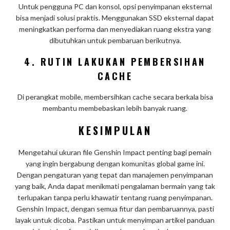
Untuk pengguna PC dan konsol, opsi penyimpanan eksternal
bisa menjadi solusi praktis. Menggunakan SSD eksternal dapat
meningkatkan performa dan menyediakan ruang ekstra yang
dibutuhkan untuk pembaruan berikutnya.
4. RUTIN LAKUKAN PEMBERSIHAN
CACHE
Di perangkat mobile, membersihkan cache secara berkala bisa
membantu membebaskan lebih banyak ruang.
KESIMPULAN
Mengetahui ukuran file Genshin Impact penting bagi pemain
yang ingin bergabung dengan komunitas global game ini.
Dengan pengaturan yang tepat dan manajemen penyimpanan
yang baik, Anda dapat menikmati pengalaman bermain yang tak
terlupakan tanpa perlu khawatir tentang ruang penyimpanan.
Genshin Impact, dengan semua fitur dan pembaruannya, pasti
layak untuk dicoba. Pastikan untuk menyimpan artikel panduan