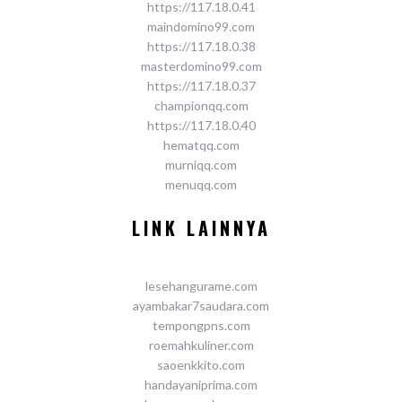
https://117.18.0.41
maindomino99.com
https://117.18.0.38
masterdomino99.com
https://117.18.0.37
championqq.com
https://117.18.0.40
hematqq.com
murniqq.com
menuqq.com
LINK LAINNYA
lesehangurame.com
ayambakar7saudara.com
tempongpns.com
roemahkuliner.com
saoenkkito.com
handayaniprima.com