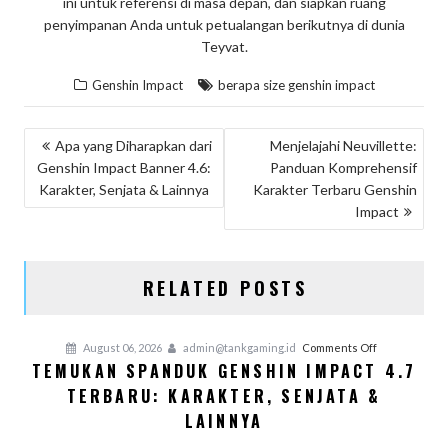
ini untuk referensi di masa depan, dan siapkan ruang
penyimpanan Anda untuk petualangan berikutnya di dunia
Teyvat.
Genshin Impact
berapa size genshin impact
POST
Apa yang Diharapkan dari
Menjelajahi Neuvillette:
Genshin Impact Banner 4.6:
Panduan Komprehensif
NAVIGATION
Karakter, Senjata & Lainnya
Karakter Terbaru Genshin
Impact
RELATED POSTS
on
August 06, 2026
admin@tankgaming.id
Comments Off
TEMUKAN SPANDUK GENSHIN IMPACT 4.7
Temukan
TERBARU: KARAKTER, SENJATA &
Spanduk
Genshin
LAINNYA
Impact