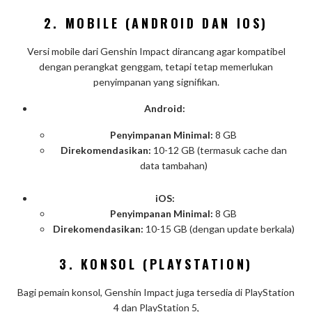
2. MOBILE (ANDROID DAN IOS)
Versi mobile dari Genshin Impact dirancang agar kompatibel
dengan perangkat genggam, tetapi tetap memerlukan
penyimpanan yang signifikan.
Android:
Penyimpanan Minimal:
8 GB
Direkomendasikan:
10-12 GB (termasuk cache dan
data tambahan)
iOS:
Penyimpanan Minimal:
8 GB
Direkomendasikan:
10-15 GB (dengan update berkala)
3. KONSOL (PLAYSTATION)
Bagi pemain konsol, Genshin Impact juga tersedia di PlayStation
4 dan PlayStation 5,