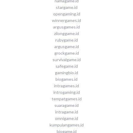
namagame.id
stargame.id
opengaming.id
winnergames.id
argusgames.id
zilonggame.id
rubygame.id
argusgame.id
grockgame.id
survivalgame.id
safegame.id
gamingbio.id
biogames.id
intragames.id
introgaming.id
tempatgames.id
suaragame.id
intragame.id
omnigame.id
kumpulangames.id
biogame.id