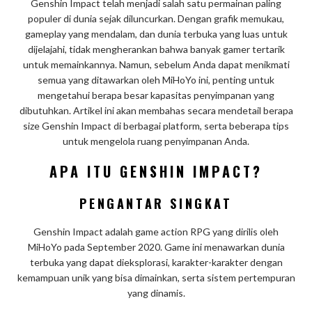
Genshin Impact telah menjadi salah satu permainan paling
populer di dunia sejak diluncurkan. Dengan grafik memukau,
gameplay yang mendalam, dan dunia terbuka yang luas untuk
dijelajahi, tidak mengherankan bahwa banyak gamer tertarik
untuk memainkannya. Namun, sebelum Anda dapat menikmati
semua yang ditawarkan oleh MiHoYo ini, penting untuk
mengetahui berapa besar kapasitas penyimpanan yang
dibutuhkan. Artikel ini akan membahas secara mendetail berapa
size Genshin Impact di berbagai platform, serta beberapa tips
untuk mengelola ruang penyimpanan Anda.
APA ITU GENSHIN IMPACT?
PENGANTAR SINGKAT
Genshin Impact adalah game action RPG yang dirilis oleh
MiHoYo pada September 2020. Game ini menawarkan dunia
terbuka yang dapat dieksplorasi, karakter-karakter dengan
kemampuan unik yang bisa dimainkan, serta sistem pertempuran
yang dinamis.