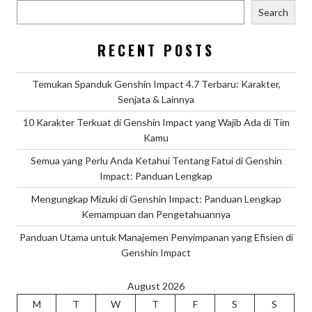
Impact:
Search
Panduan
Lengkap
RECENT POSTS
Temukan Spanduk Genshin Impact 4.7 Terbaru: Karakter,
Senjata & Lainnya
10 Karakter Terkuat di Genshin Impact yang Wajib Ada di Tim
Kamu
Semua yang Perlu Anda Ketahui Tentang Fatui di Genshin
Impact: Panduan Lengkap
Mengungkap Mizuki di Genshin Impact: Panduan Lengkap
Kemampuan dan Pengetahuannya
Panduan Utama untuk Manajemen Penyimpanan yang Efisien di
Genshin Impact
August 2026
M
T
W
T
F
S
S