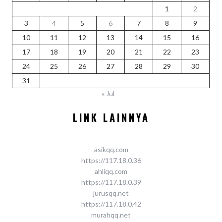
1
2
3
4
5
6
7
8
9
10
11
12
13
14
15
16
17
18
19
20
21
22
23
24
25
26
27
28
29
30
31
« Jul
LINK LAINNYA
asikqq.com
https://117.18.0.36
ahliqq.com
https://117.18.0.39
jurusqq.net
https://117.18.0.42
murahqq.net