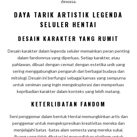
dewasa.
DAYA TARIK ARTISTIK LEGENDA
SELULER HENTAI
DESAIN KARAKTER YANG RUMIT
Desain karakter dalam legenda seluler memainkan peran penting
dalam fandomnya yang diperluas. Setiap karakter, atau
pahlawan, dibuat dengan cermat dengan estetika unik yang
sering menggabungkan pengaruh dari berbagai budaya dan
mitologi. Desain ini berfungsi sebagai kanvas yang sempurna
untuk seniman yang ingin mengeksplorasi dan memperluas
kepribadian karakter dalam konteks yang lebih matang.
KETERLIBATAN FANDOM
Seni penggemar dalam bentuk Hentai memungkinkan artis dan
penggemar untuk mengekspresikan kreativitas mereka dan
menjelajahi batas -batas alam semesta yang mereka sukai.
Ruang yang tidak dibatasi ini menyediakan platform untuk