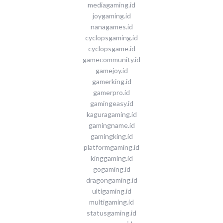
mediagaming.id
joygaming.id
nanagames.id
cyclopsgaming.id
cyclopsgame.id
gamecommunity.id
gamejoy.id
gamerking.id
gamerpro.id
gamingeasy.id
kaguragaming.id
gamingname.id
gamingking.id
platformgaming.id
kinggaming.id
gogaming.id
dragongaming.id
ultigaming.id
multigaming.id
statusgaming.id