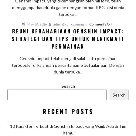
Genshin Impact, yang dikembangkan oleh miHoYo, telah
Genshin
menggemparkan dunia game dengan format RPG aksi dunia
Impact
terbuka,...
dan
on
May 24, 2026
admin@tankgaming.id
Comments Off
Persyaratan
REUNI KEBAHAGIAAN GENSHIN IMPACT:
Reuni
Sistem
STRATEGI DAN TIPS UNTUK MENIKMATI
Kebahagiaan
Genshin
PERMAINAN
Impact:
Strategi
Genshin Impact telah menjadi salah satu permainan
dan
terpopuler di kalangan pencinta game petualangan. Dengan
Tips
dunia terbuka...
untuk
Menikmati
Search
Permainan
Search
RECENT POSTS
10 Karakter Terkuat di Genshin Impact yang Wajib Ada di Tim
Kamu