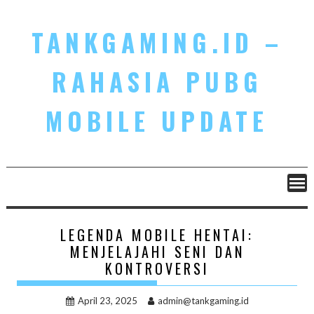
Skip
to
TANKGAMING.ID –
content
RAHASIA PUBG
MOBILE UPDATE
LEGENDA MOBILE HENTAI:
MENJELAJAHI SENI DAN
KONTROVERSI
April 23, 2025
admin@tankgaming.id