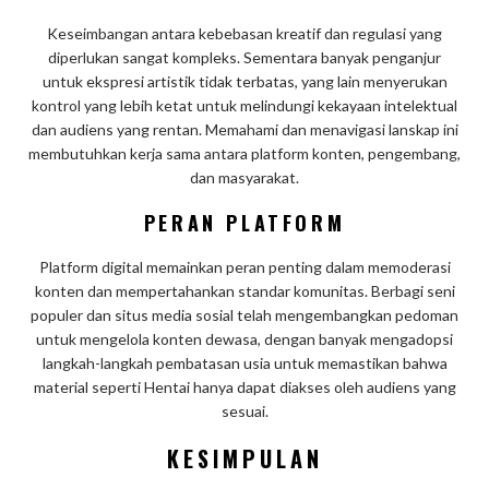
Keseimbangan antara kebebasan kreatif dan regulasi yang
diperlukan sangat kompleks. Sementara banyak penganjur
untuk ekspresi artistik tidak terbatas, yang lain menyerukan
kontrol yang lebih ketat untuk melindungi kekayaan intelektual
dan audiens yang rentan. Memahami dan menavigasi lanskap ini
membutuhkan kerja sama antara platform konten, pengembang,
dan masyarakat.
PERAN PLATFORM
Platform digital memainkan peran penting dalam memoderasi
konten dan mempertahankan standar komunitas. Berbagi seni
populer dan situs media sosial telah mengembangkan pedoman
untuk mengelola konten dewasa, dengan banyak mengadopsi
langkah-langkah pembatasan usia untuk memastikan bahwa
material seperti Hentai hanya dapat diakses oleh audiens yang
sesuai.
KESIMPULAN