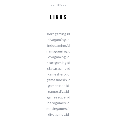
dominoqq
LINKS
herogaming.id
divagaming.id
indogaming.id
namagaming.id
vivagaming.id
startgaming.id
statusgame.id
gameshero.id
gamesmesin.id
gamesindo.id
gamesdiva.id
gamessuper.id
herogames.id
mesingames.id
divagames.id