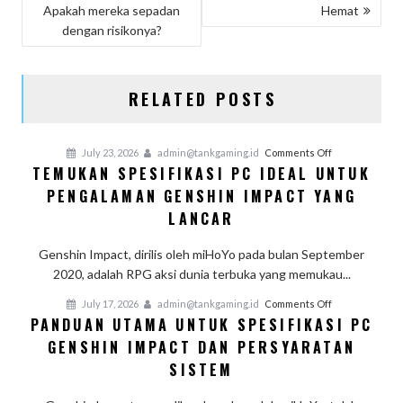
Apakah mereka sepadan
Hemat
dengan risikonya?
RELATED POSTS
on
July 23, 2026
admin@tankgaming.id
Comments Off
TEMUKAN SPESIFIKASI PC IDEAL UNTUK
Temukan
PENGALAMAN GENSHIN IMPACT YANG
Spesifikasi
PC
LANCAR
Ideal
untuk
Genshin Impact, dirilis oleh miHoYo pada bulan September
Pengalaman
2020, adalah RPG aksi dunia terbuka yang memukau...
Genshin
on
July 17, 2026
admin@tankgaming.id
Comments Off
Impact
PANDUAN UTAMA UNTUK SPESIFIKASI PC
Panduan
yang
GENSHIN IMPACT DAN PERSYARATAN
Utama
Lancar
untuk
SISTEM
Spesifikasi
PC