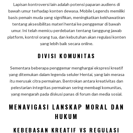
Lapisan kontroversi lain adalah potensi paparan audiens di
bawah umur terhadap konten dewasa. Mobile Legends memiliki
basis pemain muda yang signifikan, meningkatkan kekhawatiran
tentang aksesibilitas materi hentai ke penggemar di bawah
umur. Ini telah memicu perdebatan tentang tanggung jawab
platform, kontrol orang tua, dan kebutuhan akan regulasi konten
yang lebih baik secara online.
DIVISI KOMUNITAS
Sementara beberapa penggemar menghargai ekspresi kreatif
yang ditemukan dalam legenda seluler Hentai, yang lain merasa
itu merusak citra permainan. Bentrokan antara kreativitas dan
pelestarian integritas permainan sering membagi komunitas,
yang mengarah pada diskusi panas di forum dan media sosial.
MENAVIGASI LANSKAP MORAL DAN
HUKUM
KEBEBASAN KREATIF VS REGULASI