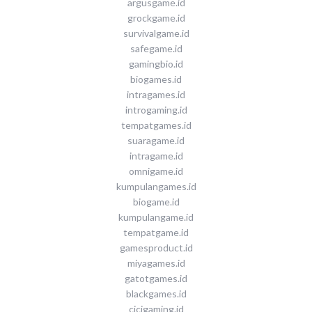
argusgame.id
grockgame.id
survivalgame.id
safegame.id
gamingbio.id
biogames.id
intragames.id
introgaming.id
tempatgames.id
suaragame.id
intragame.id
omnigame.id
kumpulangames.id
biogame.id
kumpulangame.id
tempatgame.id
gamesproduct.id
miyagames.id
gatotgames.id
blackgames.id
cicigaming.id