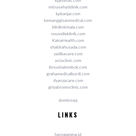
kpjisehat.com
mitrasehatklinik.com
kpbanjar.com
kemanggisanmedical.com
kliniknirmala.com
nouvelleklinik.com
KainaHealth.com
shabirahusada.com
yadikacare.com
astaclinic.com
ibnusinalombok.com
grahamedicalkurdi.com
dyanzacare.com
griyabromoclinic.com
dominoqq
LINKS
herogaming.id