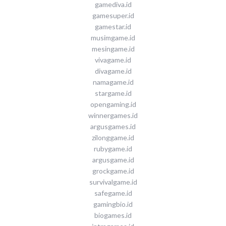
gamediva.id
gamesuper.id
gamestar.id
musimgame.id
mesingame.id
vivagame.id
divagame.id
namagame.id
stargame.id
opengaming.id
winnergames.id
argusgames.id
zilonggame.id
rubygame.id
argusgame.id
grockgame.id
survivalgame.id
safegame.id
gamingbio.id
biogames.id