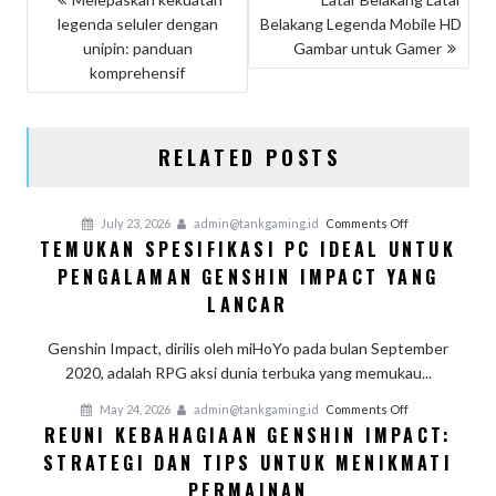
legenda seluler dengan
Belakang Legenda Mobile HD
NAVIGATION
unipin: panduan
Gambar untuk Gamer
komprehensif
RELATED POSTS
on
July 23, 2026
admin@tankgaming.id
Comments Off
TEMUKAN SPESIFIKASI PC IDEAL UNTUK
Temukan
PENGALAMAN GENSHIN IMPACT YANG
Spesifikasi
PC
LANCAR
Ideal
untuk
Genshin Impact, dirilis oleh miHoYo pada bulan September
Pengalaman
2020, adalah RPG aksi dunia terbuka yang memukau...
Genshin
on
May 24, 2026
admin@tankgaming.id
Comments Off
Impact
REUNI KEBAHAGIAAN GENSHIN IMPACT:
Reuni
yang
STRATEGI DAN TIPS UNTUK MENIKMATI
Kebahagiaan
Lancar
Genshin
PERMAINAN