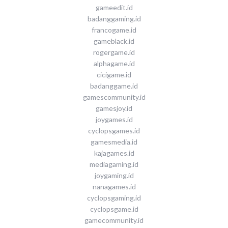
gameedit.id
badanggaming.id
francogame.id
gameblack.id
rogergame.id
alphagame.id
cicigame.id
badanggame.id
gamescommunity.id
gamesjoy.id
joygames.id
cyclopsgames.id
gamesmedia.id
kajagames.id
mediagaming.id
joygaming.id
nanagames.id
cyclopsgaming.id
cyclopsgame.id
gamecommunity.id