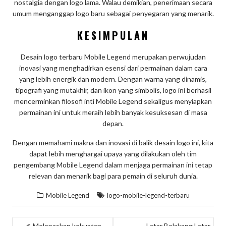
nostalgia dengan logo lama. Walau demikian, penerimaan secara
umum menganggap logo baru sebagai penyegaran yang menarik.
KESIMPULAN
Desain logo terbaru Mobile Legend merupakan perwujudan
inovasi yang menghadirkan esensi dari permainan dalam cara
yang lebih energik dan modern. Dengan warna yang dinamis,
tipografi yang mutakhir, dan ikon yang simbolis, logo ini berhasil
mencerminkan filosofi inti Mobile Legend sekaligus menyiapkan
permainan ini untuk meraih lebih banyak kesuksesan di masa
depan.
Dengan memahami makna dan inovasi di balik desain logo ini, kita
dapat lebih menghargai upaya yang dilakukan oleh tim
pengembang Mobile Legend dalam menjaga permainan ini tetap
relevan dan menarik bagi para pemain di seluruh dunia.
Mobile Legend
logo-mobile-legend-terbaru
POST
Melepaskan kekuatan
Latar Belakang Latar