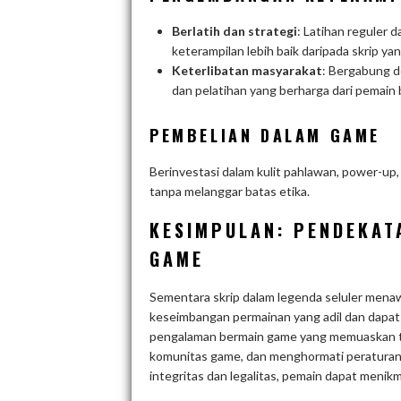
Berlatih dan strategi
: Latihan reguler 
keterampilan lebih baik daripada skrip ya
Keterlibatan masyarakat
: Bergabung 
dan pelatihan yang berharga dari pemain
PEMBELIAN DALAM GAME
Berinvestasi dalam kulit pahlawan, power-u
tanpa melanggar batas etika.
KESIMPULAN: PENDEKAT
GAME
Sementara skrip dalam legenda seluler mena
keseimbangan permainan yang adil dan dapat
pengalaman bermain game yang memuaskan te
komunitas game, dan menghormati peraturan
integritas dan legalitas, pemain dapat menikm