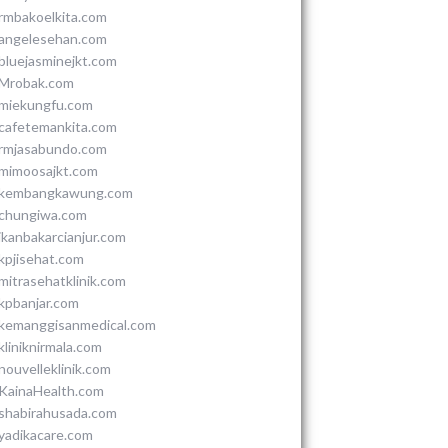
rmbakoelkita.com
angelesehan.com
bluejasminejkt.com
Mrobak.com
miekungfu.com
cafetemankita.com
rmjasabundo.com
mimoosajkt.com
kembangkawung.com
chungiwa.com
ikanbakarcianjur.com
kpjisehat.com
mitrasehatklinik.com
kpbanjar.com
kemanggisanmedical.com
kliniknirmala.com
nouvelleklinik.com
KainaHealth.com
shabirahusada.com
yadikacare.com