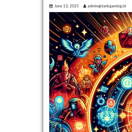
June 13, 2025
admin@tankgaming.id