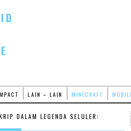
ID
LE
IMPACT
LAIN – LAIN
MINECRAFT
MOBIL
KRIP DALAM LEGENDA SELULER: