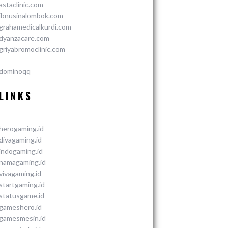
astaclinic.com
ibnusinalombok.com
grahamedicalkurdi.com
dyanzacare.com
griyabromoclinic.com
dominoqq
LINKS
herogaming.id
divagaming.id
indogaming.id
namagaming.id
vivagaming.id
startgaming.id
statusgame.id
gameshero.id
gamesmesin.id