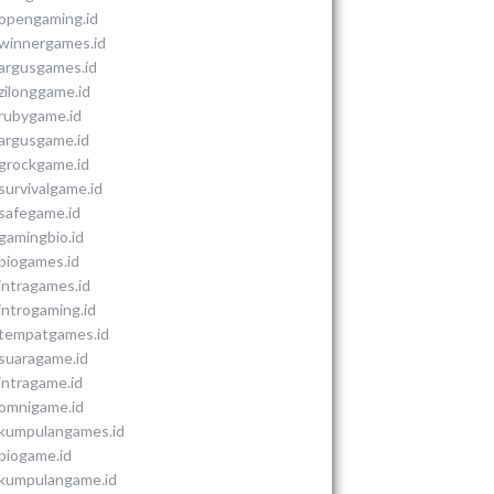
opengaming.id
winnergames.id
argusgames.id
zilonggame.id
rubygame.id
argusgame.id
grockgame.id
survivalgame.id
safegame.id
gamingbio.id
biogames.id
intragames.id
introgaming.id
tempatgames.id
suaragame.id
intragame.id
omnigame.id
kumpulangames.id
biogame.id
kumpulangame.id