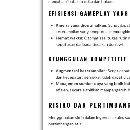
memahami batasan etika dan hukum.
EFISIENSI GAMEPLAY YANG
Kinerja yang dioptimalkan
: Script dap
keterampilan yang sempurna, memungkink
Hemat waktu
: Otomatisasi tugas rutin
keputusan daripada tindakan duniawi.
KEUNGGULAN KOMPETITIF
Augmentasi keterampilan
: Script dap
dan kecepatan, seringkali tidak dapat dic
Manajemen sumber daya yang lebih ba
efisien, secara signifikan mempengaruhi 
RISIKO DAN PERTIMBAN
Menggunakan skrip dalam legenda seluler, sa
pertimbangan etis.