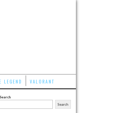
E LEGEND
VALORANT
Search
Search