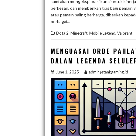
kami akan mengeksplorasi kunci untuk kinerj
berkesan, dan memberikan tips bagi pemain 
atau pemain paling berharga, diberikan kepad
berbagai…
,
,
,
Dota 2
Minecraft
Mobile Legend
Valorant
MENGUASAI ORDE PAHLA
DALAM LEGENDA SELULE
June 1, 2025
admin@tankgaming.id