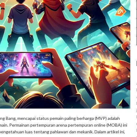
Bang Bang, mencapai status pemain paling berharga (MVP) adalah
 pemain. Permainan pertempuran arena pertempuran online (MOBA) ini
 pengetahuan luas tentang pahlawan dan mekanik. Dalam artikel ini,