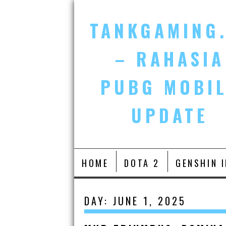
Skip
to
TANKGAMING.
content
– RAHASIA
PUBG MOBI
UPDATE
HOME
DOTA 2
GENSHIN 
DAY:
JUNE 1, 2025