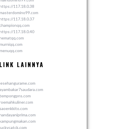
https://117.18.0.38
masterdomino99.com
https://117.18.0.37
championqq.com
https://117.18.0.40
hematqq.com
murniqq.com
menuqq.com
LINK LAINNYA
lesehangurame.com
ayambakar7saudara.com
tempongpns.com
roemahkuliner.com
saoenkkito.com
handayaniprima.com
kampungmakan.com
luckycatck.com