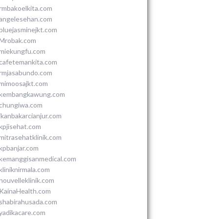
rmbakoelkita.com
angelesehan.com
bluejasminejkt.com
Mrobak.com
miekungfu.com
cafetemankita.com
rmjasabundo.com
mimoosajkt.com
kembangkawung.com
chungiwa.com
ikanbakarcianjur.com
kpjisehat.com
mitrasehatklinik.com
kpbanjar.com
kemanggisanmedical.com
kliniknirmala.com
nouvelleklinik.com
KainaHealth.com
shabirahusada.com
yadikacare.com