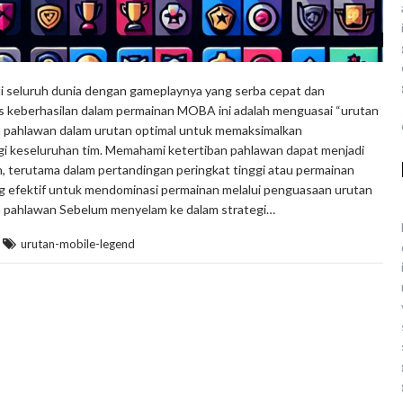
di seluruh dunia dengan gameplaynya yang serba cepat dan
tis keberhasilan dalam permainan MOBA ini adalah menguasai “urutan
an pahlawan dalam urutan optimal untuk memaksimalkan
gi keseluruhan tim. Memahami ketertiban pahlawan dapat menjadi
 terutama dalam pertandingan peringkat tinggi atau permainan
ang efektif untuk mendominasi permainan melalui penguasaan urutan
n pahlawan Sebelum menyelam ke dalam strategi…
urutan-mobile-legend