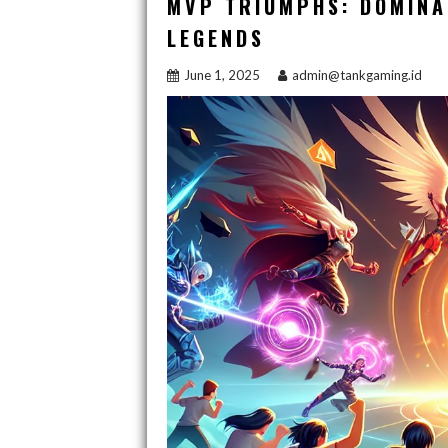
MVP TRIUMPHS: DOMINA
LEGENDS
June 1, 2025
admin@tankgaming.id