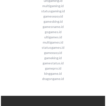
ultigaming.id
multigaming.id
statusgaming.id
gameseasy.id
gamesking.id
gamesname.id
gogames.id
ultigames.id
multigames.id
statusgames.id
gameeasy.id
gameking.id
gamestatus.id
gamepro.id
kinggame.id
dragongame.id