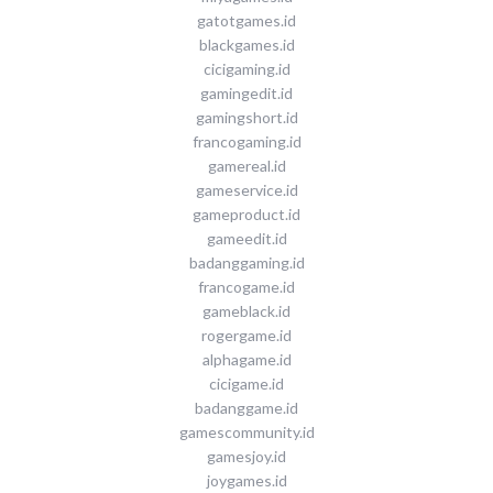
gatotgames.id
blackgames.id
cicigaming.id
gamingedit.id
gamingshort.id
francogaming.id
gamereal.id
gameservice.id
gameproduct.id
gameedit.id
badanggaming.id
francogame.id
gameblack.id
rogergame.id
alphagame.id
cicigame.id
badanggame.id
gamescommunity.id
gamesjoy.id
joygames.id