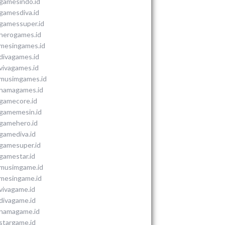
gamesindo.id
gamesdiva.id
gamessuper.id
herogames.id
mesingames.id
divagames.id
vivagames.id
musimgames.id
namagames.id
gamecore.id
gamemesin.id
gamehero.id
gamediva.id
gamesuper.id
gamestar.id
musimgame.id
mesingame.id
vivagame.id
divagame.id
namagame.id
stargame.id