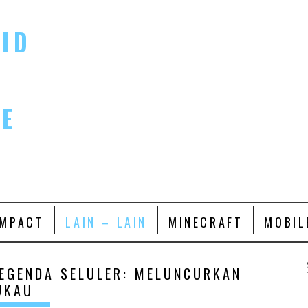
ID
LE
IMPACT
LAIN – LAIN
MINECRAFT
MOBIL
LEGENDA SELULER: MELUNCURKAN
UKAU