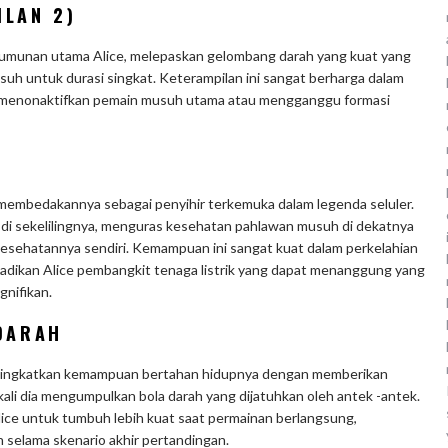
ILAN 2)
erumunan utama Alice, melepaskan gelombang darah yang kuat yang
 untuk durasi singkat. Keterampilan ini sangat berharga dalam
 menonaktifkan pemain musuh utama atau mengganggu formasi
g membedakannya sebagai penyihir terkemuka dalam legenda seluler.
h di sekelilingnya, menguras kesehatan pahlawan musuh di dekatnya
sehatannya sendiri. Kemampuan ini sangat kuat dalam perkelahian
jadikan Alice pembangkit tenaga listrik yang dapat menanggung yang
nifikan.
 DARAH
eningkatkan kemampuan bertahan hidupnya dengan memberikan
li dia mengumpulkan bola darah yang dijatuhkan oleh antek -antek.
ce untuk tumbuh lebih kuat saat permainan berlangsung,
selama skenario akhir pertandingan.