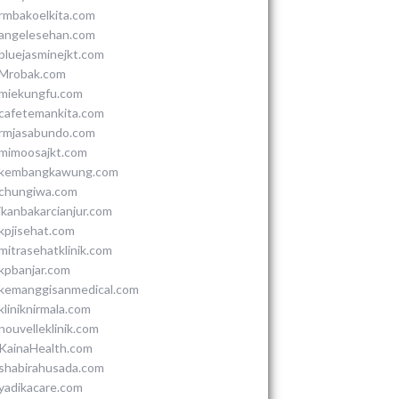
rmbakoelkita.com
angelesehan.com
bluejasminejkt.com
Mrobak.com
miekungfu.com
cafetemankita.com
rmjasabundo.com
mimoosajkt.com
kembangkawung.com
chungiwa.com
ikanbakarcianjur.com
kpjisehat.com
mitrasehatklinik.com
kpbanjar.com
kemanggisanmedical.com
kliniknirmala.com
nouvelleklinik.com
KainaHealth.com
shabirahusada.com
yadikacare.com