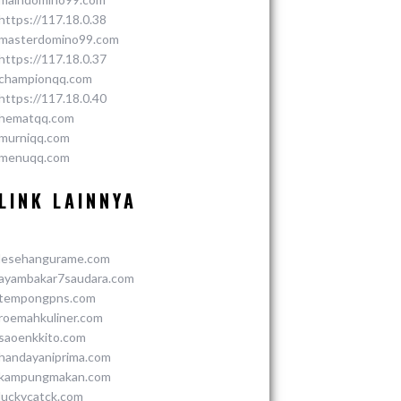
https://117.18.0.38
masterdomino99.com
https://117.18.0.37
championqq.com
https://117.18.0.40
hematqq.com
murniqq.com
menuqq.com
LINK LAINNYA
lesehangurame.com
ayambakar7saudara.com
tempongpns.com
roemahkuliner.com
saoenkkito.com
handayaniprima.com
kampungmakan.com
luckycatck.com