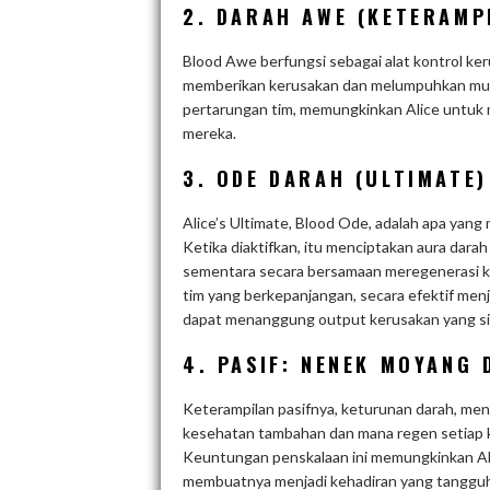
2. DARAH AWE (KETERAMP
Blood Awe berfungsi sebagai alat kontrol k
memberikan kerusakan dan melumpuhkan musuh
pertarungan tim, memungkinkan Alice untuk
mereka.
3. ODE DARAH (ULTIMATE)
Alice’s Ultimate, Blood Ode, adalah apa yan
Ketika diaktifkan, itu menciptakan aura dara
sementara secara bersamaan meregenerasi ke
tim yang berkepanjangan, secara efektif men
dapat menanggung output kerusakan yang sig
4. PASIF: NENEK MOYANG
Keterampilan pasifnya, keturunan darah, m
kesehatan tambahan dan mana regen setiap ka
Keuntungan penskalaan ini memungkinkan Ali
membuatnya menjadi kehadiran yang tangguh 