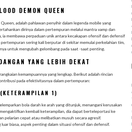
BLOOD DEMON QUEEN
 Queen, adalah pahlawan penyihir dalam legenda mobile yang
tahankan dirinya dalam pertempuran melalui mantra vamp dan
n, ia membawa perpaduan unik antara kecakapan ofensif dan defensif
pertempuran sering kali berputar di sekitar memulai perkelahian tim,
inya untuk mengubah gelombang pada saat -saat penting.
DANGAN YANG LEBIH DEKAT
erangkaian kemampuannya yang lengkap. Berikut adalah rincian
ntribusi pada efektivitasnya dalam pertempuran:
(KETERAMPILAN 1)
emparkan bola darah ke arah yang ditunjuk, menangani kerusakan
mengaktifkan kembali keterampilan, dia dapat berteleportasi ke
 pelarian cepat atau melibatkan musuh secara agresif.
luar biasa, aspek penting dalam situasi ofensif dan defensif.