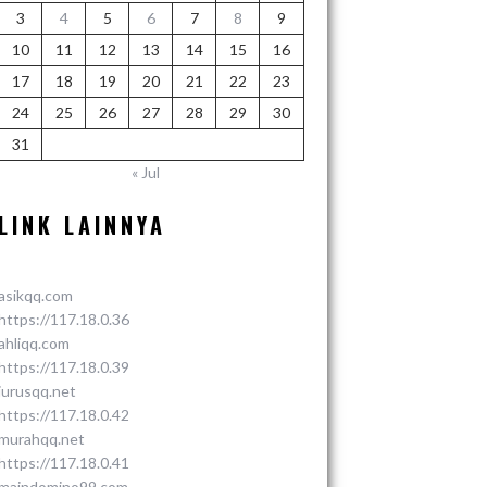
3
4
5
6
7
8
9
10
11
12
13
14
15
16
17
18
19
20
21
22
23
24
25
26
27
28
29
30
31
« Jul
LINK LAINNYA
asikqq.com
https://117.18.0.36
ahliqq.com
https://117.18.0.39
jurusqq.net
https://117.18.0.42
murahqq.net
https://117.18.0.41
maindomino99.com