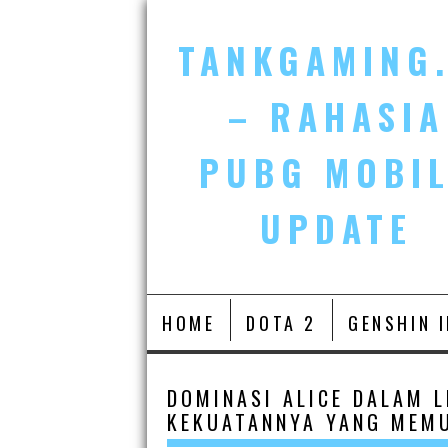
Skip
to
TANKGAMING.
content
– RAHASIA
PUBG MOBI
UPDATE
HOME
DOTA 2
GENSHIN 
DOMINASI ALICE DALAM 
KEKUATANNYA YANG MEM