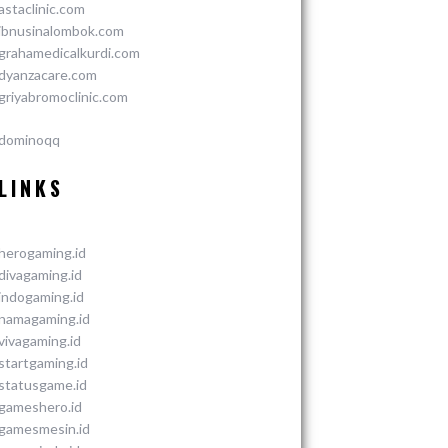
astaclinic.com
ibnusinalombok.com
grahamedicalkurdi.com
dyanzacare.com
griyabromoclinic.com
dominoqq
LINKS
herogaming.id
divagaming.id
indogaming.id
namagaming.id
vivagaming.id
startgaming.id
statusgame.id
gameshero.id
gamesmesin.id