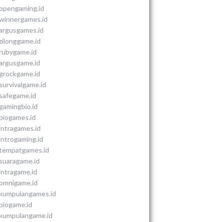
opengaming.id
winnergames.id
argusgames.id
zilonggame.id
rubygame.id
argusgame.id
grockgame.id
survivalgame.id
safegame.id
gamingbio.id
biogames.id
intragames.id
introgaming.id
tempatgames.id
suaragame.id
intragame.id
omnigame.id
kumpulangames.id
biogame.id
kumpulangame.id