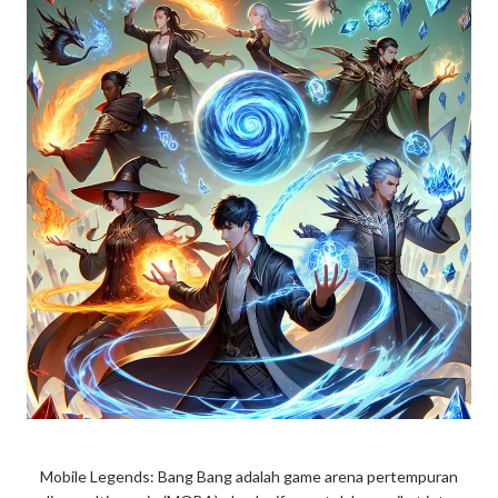
Mobile Legends: Bang Bang adalah game arena pertempuran