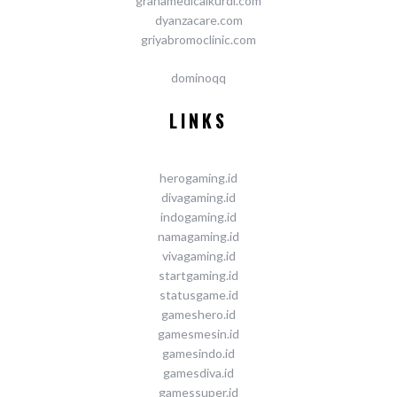
grahamedicalkurdi.com
dyanzacare.com
griyabromoclinic.com
dominoqq
LINKS
herogaming.id
divagaming.id
indogaming.id
namagaming.id
vivagaming.id
startgaming.id
statusgame.id
gameshero.id
gamesmesin.id
gamesindo.id
gamesdiva.id
gamessuper.id