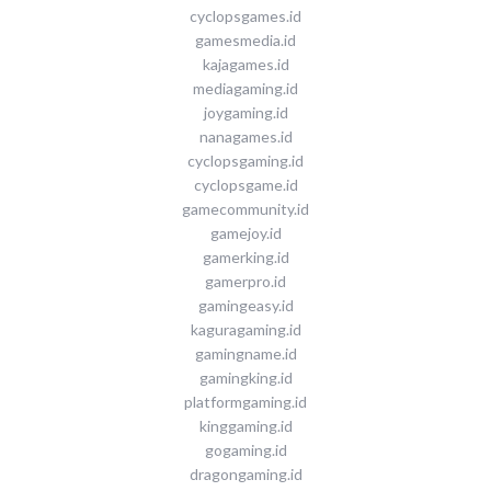
cyclopsgames.id
gamesmedia.id
kajagames.id
mediagaming.id
joygaming.id
nanagames.id
cyclopsgaming.id
cyclopsgame.id
gamecommunity.id
gamejoy.id
gamerking.id
gamerpro.id
gamingeasy.id
kaguragaming.id
gamingname.id
gamingking.id
platformgaming.id
kinggaming.id
gogaming.id
dragongaming.id