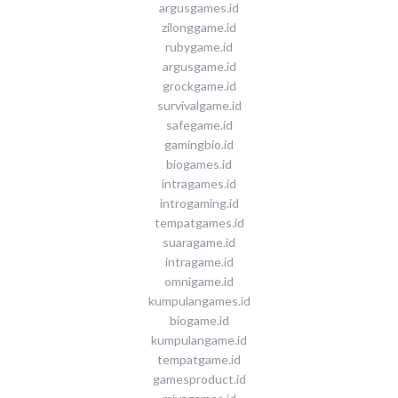
argusgames.id
zilonggame.id
rubygame.id
argusgame.id
grockgame.id
survivalgame.id
safegame.id
gamingbio.id
biogames.id
intragames.id
introgaming.id
tempatgames.id
suaragame.id
intragame.id
omnigame.id
kumpulangames.id
biogame.id
kumpulangame.id
tempatgame.id
gamesproduct.id