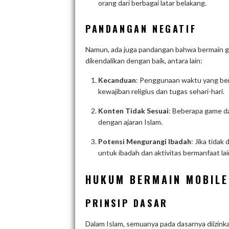
orang dari berbagai latar belakang.
PANDANGAN NEGATIF
Namun, ada juga pandangan bahwa bermain ga
dikendalikan dengan baik, antara lain:
Kecanduan
: Penggunaan waktu yang be
kewajiban religius dan tugas sehari-hari.
Konten Tidak Sesuai
: Beberapa game d
dengan ajaran Islam.
Potensi Mengurangi Ibadah
: Jika tida
untuk ibadah dan aktivitas bermanfaat lai
HUKUM BERMAIN MOBILE
PRINSIP DASAR
Dalam Islam, semuanya pada dasarnya diizinkan