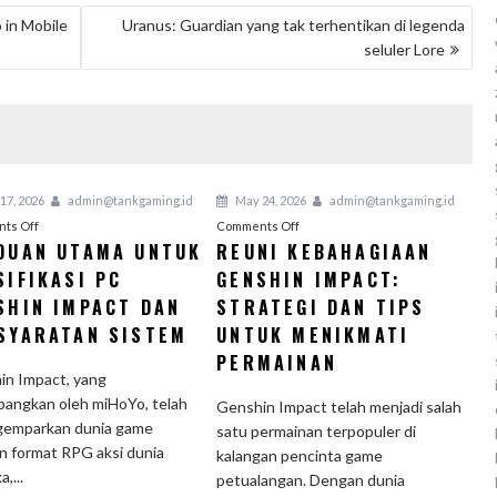
 in Mobile
Uranus: Guardian yang tak terhentikan di legenda
seluler Lore
17, 2026
admin@tankgaming.id
May 24, 2026
admin@tankgaming.id
on
on
ts Off
Comments Off
DUAN UTAMA UNTUK
REUNI KEBAHAGIAAN
Panduan
Reuni
SIFIKASI PC
Utama
GENSHIN IMPACT:
Kebahagiaan
untuk
Genshin
SHIN IMPACT DAN
STRATEGI DAN TIPS
Spesifikasi
Impact:
SYARATAN SISTEM
UNTUK MENIKMATI
PC
Strategi
PERMAINAN
Genshin
dan
in Impact, yang
Impact
Tips
bangkan oleh miHoYo, telah
Genshin Impact telah menjadi salah
dan
untuk
emparkan dunia game
satu permainan terpopuler di
Persyaratan
Menikmati
 format RPG aksi dunia
kalangan pencinta game
Sistem
Permainan
,...
petualangan. Dengan dunia