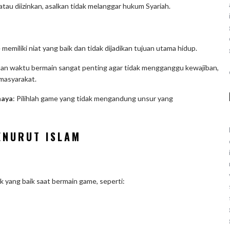
tau diizinkan, asalkan tidak melanggar hukum Syariah.
memiliki niat yang baik dan tidak dijadikan tujuan utama hidup.
an waktu bermain sangat penting agar tidak mengganggu kewajiban,
 masyarakat.
haya
: Pilihlah game yang tidak mengandung unsur yang
ENURUT ISLAM
k yang baik saat bermain game, seperti: