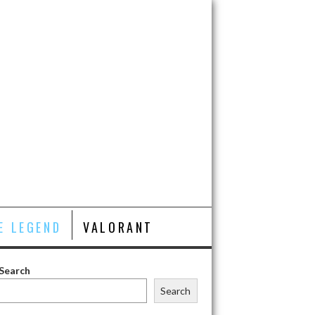
E LEGEND
VALORANT
Search
Search