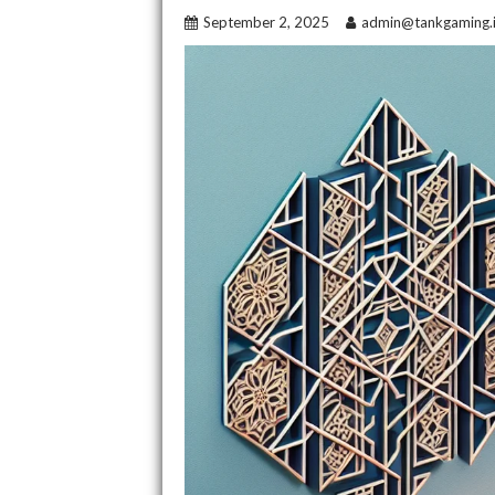
September 2, 2025
admin@tankgaming.