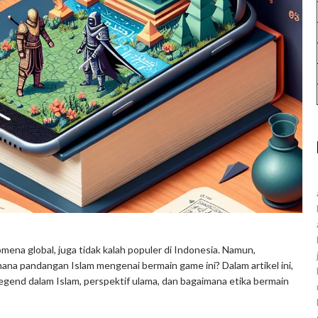
ena global, juga tidak kalah populer di Indonesia. Namun,
ana pandangan Islam mengenai bermain game ini? Dalam artikel ini,
gend dalam Islam, perspektif ulama, dan bagaimana etika bermain