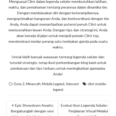
Menguasai Clint dalam legenda seluler membutuhkan latihan,
waktu, dan pemahaman tentang perannya dalam dinamika tim.
Dengan membiasakan diri dengan keterampilannya,
mengoptimalkan bangunan Anda, dan berkoordinasi dengan tim
Anda, Anda dapat memanfaatkan potensi penuh Clint untuk
memusnahkan lawan Anda. Dengan tips dan strategi ini, Anda
akan berada di jalan untuk menjadi pemain Clint top,
mendominasi medan perang satu tembakan ganda pada suatu
waktu.
Untuk lebih banyak wawasan tentang legenda seluler dan
tutorial strategis, tetap ikuti perkembangan blog kami untuk
pembaruan dan tips terbaru untuk meningkatkan gameplay
Anda!
,
,
,
Dota 2
Minecraft
Mobile Legend
Valorant
clint-mobile-
legend
POST
Epic Showdown Awaits:
Evolusi Ikon Legenda Seluler:
Bergabunglah dengan sesi
Perjalanan Visual Melalui
NAVIGATION