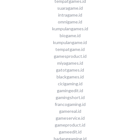
tempatgames.id
suaragame.id
intragame.id
omnigame.id
kumpulangames.id
biogame.id
kumpulangame.id
tempatgame.id
gamesproduct.id
miyagames.id
gatotgames.id
blackgames.id
cicigaming.id
gamingedit.id
gamingshort.id
francogaming.id
gamereal.id
gameservice.id
gameproduct.id
gameedit.id
badanggaming.id