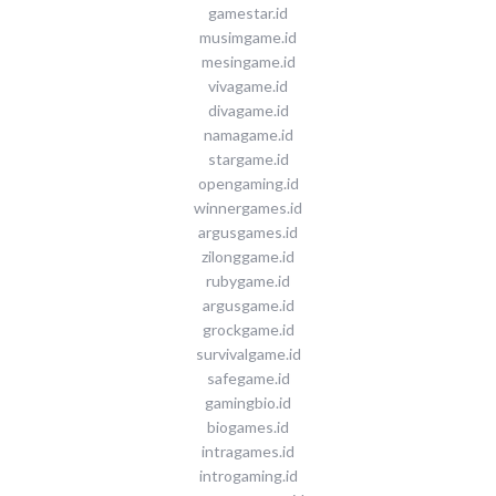
gamestar.id
musimgame.id
mesingame.id
vivagame.id
divagame.id
namagame.id
stargame.id
opengaming.id
winnergames.id
argusgames.id
zilonggame.id
rubygame.id
argusgame.id
grockgame.id
survivalgame.id
safegame.id
gamingbio.id
biogames.id
intragames.id
introgaming.id