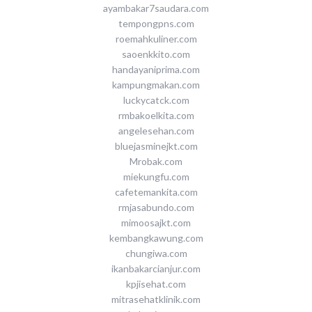
ayambakar7saudara.com
tempongpns.com
roemahkuliner.com
saoenkkito.com
handayaniprima.com
kampungmakan.com
luckycatck.com
rmbakoelkita.com
angelesehan.com
bluejasminejkt.com
Mrobak.com
miekungfu.com
cafetemankita.com
rmjasabundo.com
mimoosajkt.com
kembangkawung.com
chungiwa.com
ikanbakarcianjur.com
kpjisehat.com
mitrasehatklinik.com