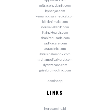
mitrasehatklinik.com
kpbanjar.com
kemanggisanmedical.com
kliniknirmala.com
nouvelleklinik.com
KainaHealth.com
shabirahusada.com
yadikacare.com
astaclinic.com
ibnusinalombok.com
grahamedicalkurdi.com
dyanzacare.com
griyabromoclinic.com
dominoqq
LINKS
herogaming.id