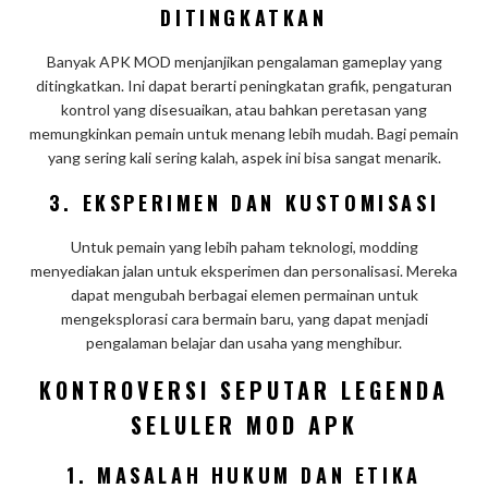
DITINGKATKAN
Banyak APK MOD menjanjikan pengalaman gameplay yang
ditingkatkan. Ini dapat berarti peningkatan grafik, pengaturan
kontrol yang disesuaikan, atau bahkan peretasan yang
memungkinkan pemain untuk menang lebih mudah. Bagi pemain
yang sering kali sering kalah, aspek ini bisa sangat menarik.
3. EKSPERIMEN DAN KUSTOMISASI
Untuk pemain yang lebih paham teknologi, modding
menyediakan jalan untuk eksperimen dan personalisasi. Mereka
dapat mengubah berbagai elemen permainan untuk
mengeksplorasi cara bermain baru, yang dapat menjadi
pengalaman belajar dan usaha yang menghibur.
KONTROVERSI SEPUTAR LEGENDA
SELULER MOD APK
1. MASALAH HUKUM DAN ETIKA