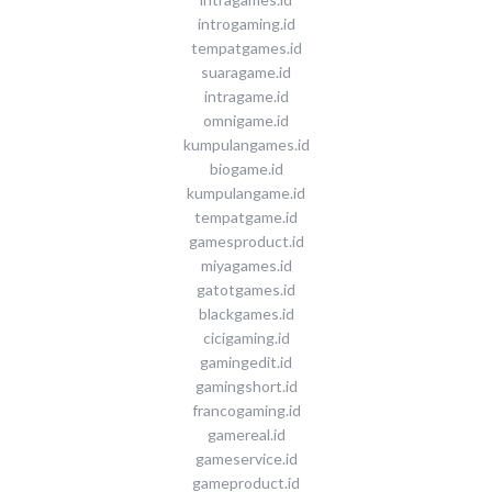
introgaming.id
tempatgames.id
suaragame.id
intragame.id
omnigame.id
kumpulangames.id
biogame.id
kumpulangame.id
tempatgame.id
gamesproduct.id
miyagames.id
gatotgames.id
blackgames.id
cicigaming.id
gamingedit.id
gamingshort.id
francogaming.id
gamereal.id
gameservice.id
gameproduct.id