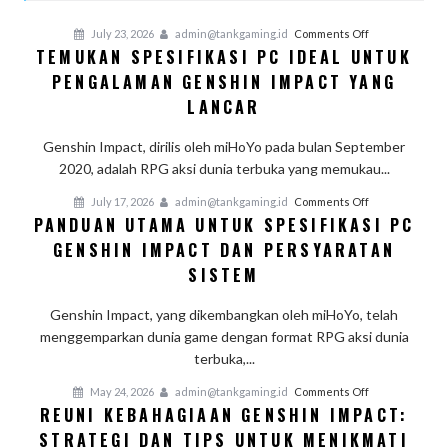
on
July 23, 2026
admin@tankgaming.id
Comments Off
TEMUKAN SPESIFIKASI PC IDEAL UNTUK
Temukan
PENGALAMAN GENSHIN IMPACT YANG
Spesifikasi
PC
LANCAR
Ideal
untuk
Genshin Impact, dirilis oleh miHoYo pada bulan September
Pengalaman
2020, adalah RPG aksi dunia terbuka yang memukau...
Genshin
on
July 17, 2026
admin@tankgaming.id
Comments Off
Impact
PANDUAN UTAMA UNTUK SPESIFIKASI PC
Panduan
yang
GENSHIN IMPACT DAN PERSYARATAN
Utama
Lancar
untuk
SISTEM
Spesifikasi
PC
Genshin Impact, yang dikembangkan oleh miHoYo, telah
Genshin
menggemparkan dunia game dengan format RPG aksi dunia
Impact
terbuka,...
dan
on
May 24, 2026
admin@tankgaming.id
Comments Off
Persyaratan
REUNI KEBAHAGIAAN GENSHIN IMPACT:
Reuni
Sistem
STRATEGI DAN TIPS UNTUK MENIKMATI
Kebahagiaan