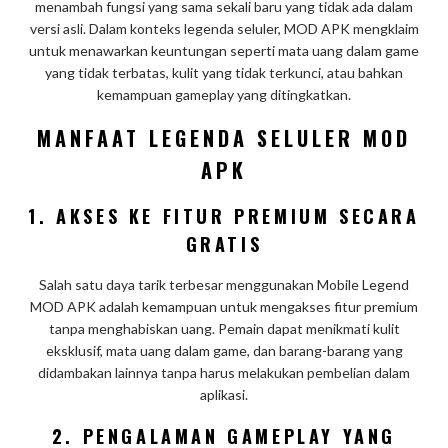
menambah fungsi yang sama sekali baru yang tidak ada dalam
versi asli. Dalam konteks legenda seluler, MOD APK mengklaim
untuk menawarkan keuntungan seperti mata uang dalam game
yang tidak terbatas, kulit yang tidak terkunci, atau bahkan
kemampuan gameplay yang ditingkatkan.
MANFAAT LEGENDA SELULER MOD
APK
1. AKSES KE FITUR PREMIUM SECARA
GRATIS
Salah satu daya tarik terbesar menggunakan Mobile Legend
MOD APK adalah kemampuan untuk mengakses fitur premium
tanpa menghabiskan uang. Pemain dapat menikmati kulit
eksklusif, mata uang dalam game, dan barang-barang yang
didambakan lainnya tanpa harus melakukan pembelian dalam
aplikasi.
2. PENGALAMAN GAMEPLAY YANG