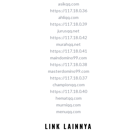
asikqq.com
https://117.18.0.36
ahliqq.com
https://117.18.0.39
jurusqq.net
https://117.18.0.42
murahqq.net
https://117.18.0.41
maindomino99.com
https://117.18.0.38
masterdomino99.com
https://117.18.0.37
championqq.com
https://117.18.0.40
hematqq.com
murniqq.com
menuqq.com
LINK LAINNYA