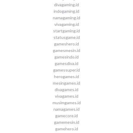
divagaming.id
indogaming.id
namagaming.id
vivagaming.id
startgaming.id
statusgame.id
gameshero.id
gamesmesin.id
gamesindo.id
gamesdiva.id
gamessuper.id
herogames.id
mesingames.id
divagames.id
vivagames.id
musimgames.id
namagames.id
gamecore.id
gamemesin.id
gamehero.id