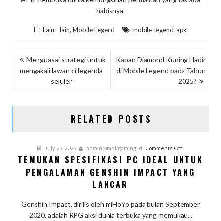
habisnya.
,
Lain - lain
Mobile Legend
mobile-legend-apk
POST
Menguasai strategi untuk
Kapan Diamond Kuning Hadir
mengakali lawan di legenda
di Mobile Legend pada Tahun
NAVIGATION
seluler
2025?
RELATED POSTS
on
July 23, 2026
admin@tankgaming.id
Comments Off
TEMUKAN SPESIFIKASI PC IDEAL UNTUK
Temukan
PENGALAMAN GENSHIN IMPACT YANG
Spesifikasi
PC
LANCAR
Ideal
untuk
Genshin Impact, dirilis oleh miHoYo pada bulan September
Pengalaman
2020, adalah RPG aksi dunia terbuka yang memukau...