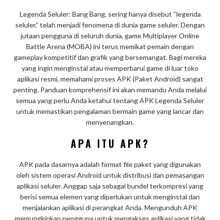
Legenda Seluler: Bang Bang, sering hanya disebut “legenda
seluler,” telah menjadi fenomena di dunia game seluler. Dengan
jutaan pengguna di seluruh dunia, game Multiplayer Online
Battle Arena (MOBA) ini terus memikat pemain dengan
gameplay kompetitif dan grafik yang bersemangat. Bagi mereka
yang ingin menginstal atau memperbarui game di luar toko
aplikasi resmi, memahami proses APK (Paket Android) sangat
penting. Panduan komprehensif ini akan memandu Anda melalui
semua yang perlu Anda ketahui tentang APK Legenda Seluler
untuk memastikan pengalaman bermain game yang lancar dan
menyenangkan.
APA ITU APK?
APK pada dasarnya adalah format file paket yang digunakan
oleh sistem operasi Android untuk distribusi dan pemasangan
aplikasi seluler. Anggap saja sebagai bundel terkompresi yang
berisi semua elemen yang diperlukan untuk menginstal dan
menjalankan aplikasi di perangkat Anda. Mengunduh APK
memungkinkan pengguna untuk mengakses aplikasi yang tidak