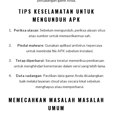
petualangan game Anda.
TIPS KESELAMATAN UNTUK
MENGUNDUH APK
Periksa ulasan
: Sebelum mengunduh, periksa ulasan situs
atau sumber untuk memastikannya sah.
Pindai malware
: Gunakan aplikasi antivirus tepercaya
untuk memindai file APK sebelum instalasi.
Tetap diperbarui
: Secara teratur memeriksa pembaruan
untuk menghindari kerentanan dalam versi yang lebih lama.
Data cadangan
: Pastikan data game Anda dicadangkan
baik melalui layanan cloud atau secara lokal sebelum
menghapus atau memperbarui.
MEMECAHKAN MASALAH MASALAH
UMUM