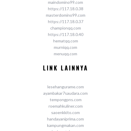
maindomino99.com
https://117.18.0.38
masterdomino99.com
https://117.18.0.37
championqq.com
https://117.18.0.40
hematqq.com
murniqq.com
menuqq.com
LINK LAINNYA
lesehangurame.com
ayambakar7saudara.com
tempongpns.com
roemahkuliner.com
saoenkkito.com
handayaniprima.com
kampungmakan.com