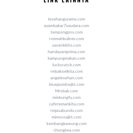
lesehangurame.com
ayambakar7saudara.com
tempongpns.com
roemahkuliner.com
saoenkkito.com
handayaniprima.com
kampungmakan.com
luckycatck.com
rmbakoelkita.com
angelesehan.com
bluejasminejkt.com
Mrobak.com
miekungfu.com
cafetemankita.com
rmjasabundo.com
mimoosajkt.com
kembangkawung.com
chungiwa.com