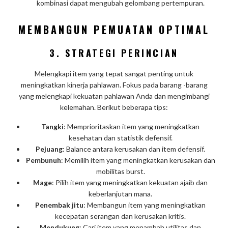
kombinasi dapat mengubah gelombang pertempuran.
MEMBANGUN PEMUATAN OPTIMAL
3. STRATEGI PERINCIAN
Melengkapi item yang tepat sangat penting untuk
meningkatkan kinerja pahlawan. Fokus pada barang -barang
yang melengkapi kekuatan pahlawan Anda dan mengimbangi
kelemahan. Berikut beberapa tips:
Tangki
: Memprioritaskan item yang meningkatkan
kesehatan dan statistik defensif.
Pejuang
: Balance antara kerusakan dan item defensif.
Pembunuh
: Memilih item yang meningkatkan kerusakan dan
mobilitas burst.
Mage
: Pilih item yang meningkatkan kekuatan ajaib dan
keberlanjutan mana.
Penembak jitu
: Membangun item yang meningkatkan
kecepatan serangan dan kerusakan kritis.
Mendukung
: Cari item yang menambah utilitas dan