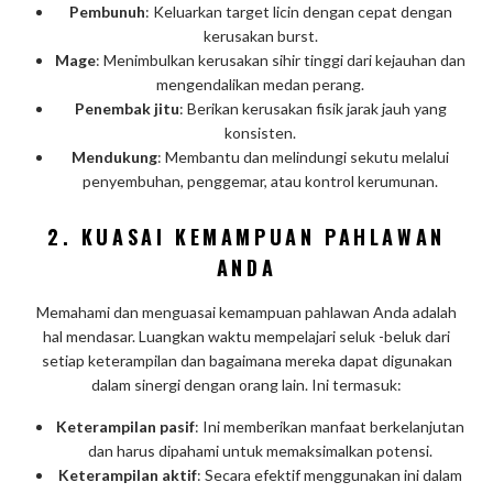
Pembunuh
: Keluarkan target licin dengan cepat dengan
kerusakan burst.
Mage
: Menimbulkan kerusakan sihir tinggi dari kejauhan dan
mengendalikan medan perang.
Penembak jitu
: Berikan kerusakan fisik jarak jauh yang
konsisten.
Mendukung
: Membantu dan melindungi sekutu melalui
penyembuhan, penggemar, atau kontrol kerumunan.
2. KUASAI KEMAMPUAN PAHLAWAN
ANDA
Memahami dan menguasai kemampuan pahlawan Anda adalah
hal mendasar. Luangkan waktu mempelajari seluk -beluk dari
setiap keterampilan dan bagaimana mereka dapat digunakan
dalam sinergi dengan orang lain. Ini termasuk:
Keterampilan pasif
: Ini memberikan manfaat berkelanjutan
dan harus dipahami untuk memaksimalkan potensi.
Keterampilan aktif
: Secara efektif menggunakan ini dalam