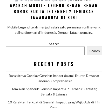
APAKAH MOBILE LEGEND BENAR-BENAR
Apakah
BOROS KUOTA INTERNET? TEMUKAN
Mobile
Legend
JAWABANNYA DI SINI
Benar-
Benar
Mobile Legend telah menjadi salah satu permainan online yang
Boros
paling digemari di Indonesia. Dengan jutaan pemain...
Kuota
Internet?
Search
Temukan
Search
Jawabannya
di
RECENT POSTS
Sini
Bangkitnya Cosplay Genshin Impact dalam Hiburan Dewasa:
Panduan Komprehensif
Temukan Spanduk Genshin Impact 4.7 Terbaru: Karakter,
Senjata & Lainnya
10 Karakter Terkuat di Genshin Impact yang Wajib Ada di Tim
Kamu