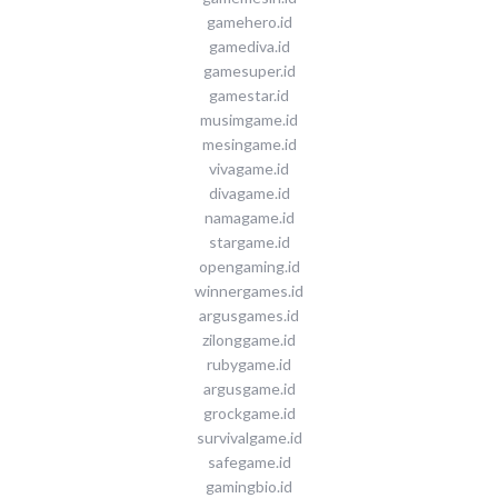
gamehero.id
gamediva.id
gamesuper.id
gamestar.id
musimgame.id
mesingame.id
vivagame.id
divagame.id
namagame.id
stargame.id
opengaming.id
winnergames.id
argusgames.id
zilonggame.id
rubygame.id
argusgame.id
grockgame.id
survivalgame.id
safegame.id
gamingbio.id