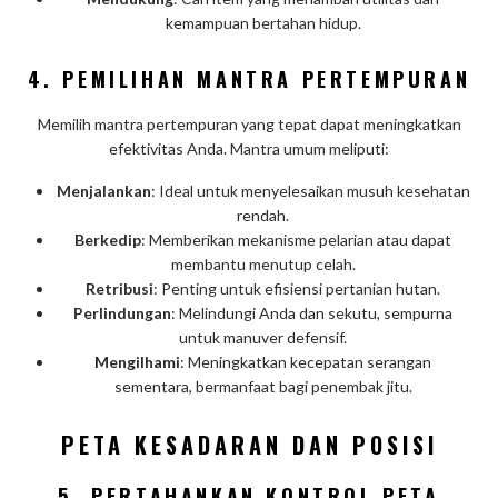
kemampuan bertahan hidup.
4. PEMILIHAN MANTRA PERTEMPURAN
Memilih mantra pertempuran yang tepat dapat meningkatkan
efektivitas Anda. Mantra umum meliputi:
Menjalankan
: Ideal untuk menyelesaikan musuh kesehatan
rendah.
Berkedip
: Memberikan mekanisme pelarian atau dapat
membantu menutup celah.
Retribusi
: Penting untuk efisiensi pertanian hutan.
Perlindungan
: Melindungi Anda dan sekutu, sempurna
untuk manuver defensif.
Mengilhami
: Meningkatkan kecepatan serangan
sementara, bermanfaat bagi penembak jitu.
PETA KESADARAN DAN POSISI
5. PERTAHANKAN KONTROL PETA