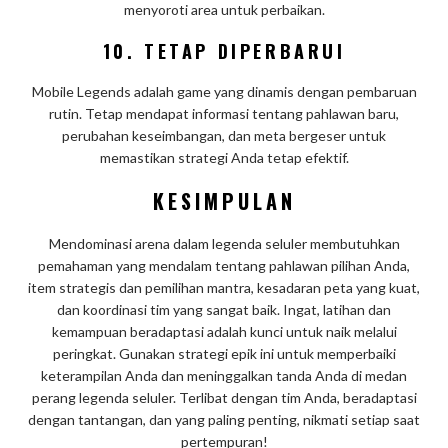
menyoroti area untuk perbaikan.
10. TETAP DIPERBARUI
Mobile Legends adalah game yang dinamis dengan pembaruan
rutin. Tetap mendapat informasi tentang pahlawan baru,
perubahan keseimbangan, dan meta bergeser untuk
memastikan strategi Anda tetap efektif.
KESIMPULAN
Mendominasi arena dalam legenda seluler membutuhkan
pemahaman yang mendalam tentang pahlawan pilihan Anda,
item strategis dan pemilihan mantra, kesadaran peta yang kuat,
dan koordinasi tim yang sangat baik. Ingat, latihan dan
kemampuan beradaptasi adalah kunci untuk naik melalui
peringkat. Gunakan strategi epik ini untuk memperbaiki
keterampilan Anda dan meninggalkan tanda Anda di medan
perang legenda seluler. Terlibat dengan tim Anda, beradaptasi
dengan tantangan, dan yang paling penting, nikmati setiap saat
pertempuran!