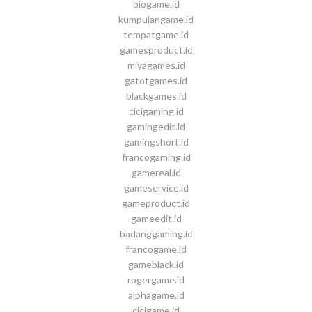
biogame.id
kumpulangame.id
tempatgame.id
gamesproduct.id
miyagames.id
gatotgames.id
blackgames.id
cicigaming.id
gamingedit.id
gamingshort.id
francogaming.id
gamereal.id
gameservice.id
gameproduct.id
gameedit.id
badanggaming.id
francogame.id
gameblack.id
rogergame.id
alphagame.id
cicigame.id