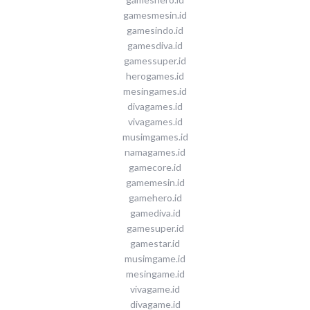
gamesmesin.id
gamesindo.id
gamesdiva.id
gamessuper.id
herogames.id
mesingames.id
divagames.id
vivagames.id
musimgames.id
namagames.id
gamecore.id
gamemesin.id
gamehero.id
gamediva.id
gamesuper.id
gamestar.id
musimgame.id
mesingame.id
vivagame.id
divagame.id