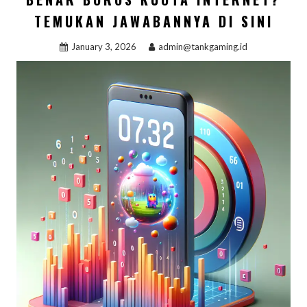
TEMUKAN JAWABANNYA DI SINI
January 3, 2026
admin@tankgaming.id