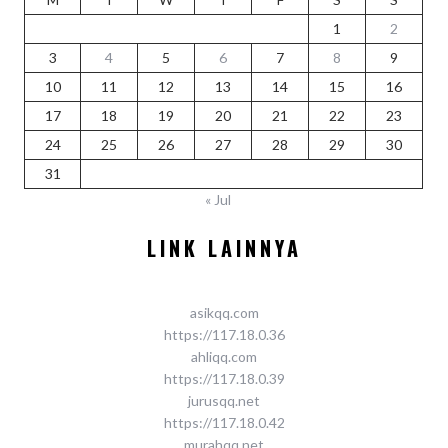
1
2
3
4
5
6
7
8
9
10
11
12
13
14
15
16
17
18
19
20
21
22
23
24
25
26
27
28
29
30
31
« Jul
LINK LAINNYA
asikqq.com
https://117.18.0.36
ahliqq.com
https://117.18.0.39
jurusqq.net
https://117.18.0.42
murahqq.net