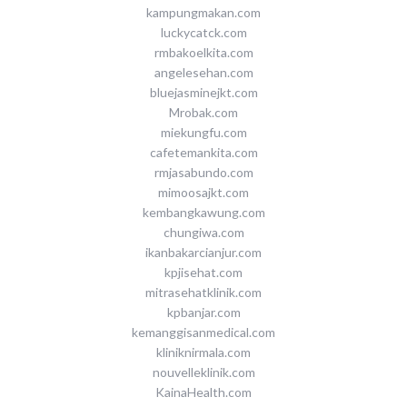
kampungmakan.com
luckycatck.com
rmbakoelkita.com
angelesehan.com
bluejasminejkt.com
Mrobak.com
miekungfu.com
cafetemankita.com
rmjasabundo.com
mimoosajkt.com
kembangkawung.com
chungiwa.com
ikanbakarcianjur.com
kpjisehat.com
mitrasehatklinik.com
kpbanjar.com
kemanggisanmedical.com
kliniknirmala.com
nouvelleklinik.com
KainaHealth.com