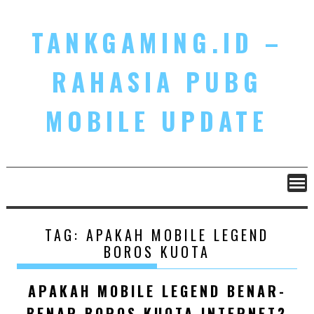
Skip
to
TANKGAMING.ID –
content
RAHASIA PUBG
MOBILE UPDATE
TAG:
APAKAH MOBILE LEGEND
BOROS KUOTA
APAKAH MOBILE LEGEND BENAR-
BENAR BOROS KUOTA INTERNET?