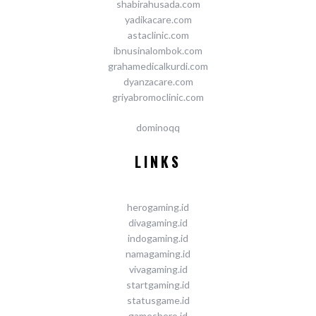
shabirahusada.com
yadikacare.com
astaclinic.com
ibnusinalombok.com
grahamedicalkurdi.com
dyanzacare.com
griyabromoclinic.com
dominoqq
LINKS
herogaming.id
divagaming.id
indogaming.id
namagaming.id
vivagaming.id
startgaming.id
statusgame.id
gameshero.id