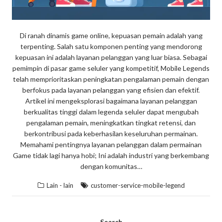
Di ranah dinamis game online, kepuasan pemain adalah yang
terpenting. Salah satu komponen penting yang mendorong
kepuasan ini adalah layanan pelanggan yang luar biasa. Sebagai
pemimpin di pasar game seluler yang kompetitif, Mobile Legends
telah memprioritaskan peningkatan pengalaman pemain dengan
berfokus pada layanan pelanggan yang efisien dan efektif.
Artikel ini mengeksplorasi bagaimana layanan pelanggan
berkualitas tinggi dalam legenda seluler dapat mengubah
pengalaman pemain, meningkatkan tingkat retensi, dan
berkontribusi pada keberhasilan keseluruhan permainan.
Memahami pentingnya layanan pelanggan dalam permainan
Game tidak lagi hanya hobi; Ini adalah industri yang berkembang
dengan komunitas…
Lain - lain
customer-service-mobile-legend
Search