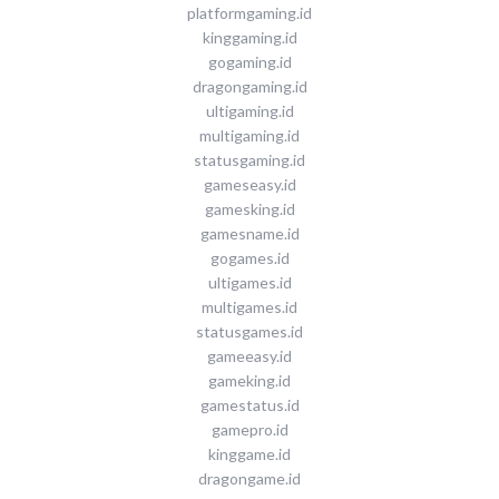
platformgaming.id
kinggaming.id
gogaming.id
dragongaming.id
ultigaming.id
multigaming.id
statusgaming.id
gameseasy.id
gamesking.id
gamesname.id
gogames.id
ultigames.id
multigames.id
statusgames.id
gameeasy.id
gameking.id
gamestatus.id
gamepro.id
kinggame.id
dragongame.id