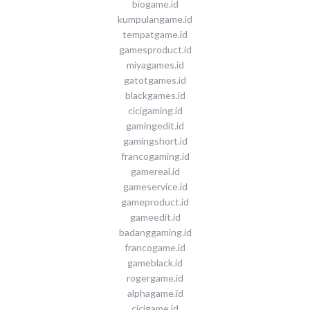
biogame.id
kumpulangame.id
tempatgame.id
gamesproduct.id
miyagames.id
gatotgames.id
blackgames.id
cicigaming.id
gamingedit.id
gamingshort.id
francogaming.id
gamereal.id
gameservice.id
gameproduct.id
gameedit.id
badanggaming.id
francogame.id
gameblack.id
rogergame.id
alphagame.id
cicigame.id