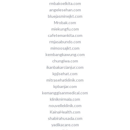
rmbakoelkita.com
angelesehan.com
bluejasminejkt.com
Mrobak.com
miekungfu.com
cafetemankita.com
rmjasabundo.com
mimoosajkt.com
kembangkawung.com
chungiwa.com
ikanbakarcianjur.com
kpjisehat.com
mitrasehatklinik.com
kpbanjar.com
kemanggisanmedical.com
kliniknirmala.com
nouvelleklinik.com
KainaHealth.com
shabirahusada.com
yadikacare.com