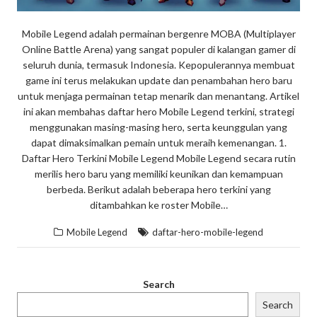
Mobile Legend adalah permainan bergenre MOBA (Multiplayer
Online Battle Arena) yang sangat populer di kalangan gamer di
seluruh dunia, termasuk Indonesia. Kepopulerannya membuat
game ini terus melakukan update dan penambahan hero baru
untuk menjaga permainan tetap menarik dan menantang. Artikel
ini akan membahas daftar hero Mobile Legend terkini, strategi
menggunakan masing-masing hero, serta keunggulan yang
dapat dimaksimalkan pemain untuk meraih kemenangan. 1.
Daftar Hero Terkini Mobile Legend Mobile Legend secara rutin
merilis hero baru yang memiliki keunikan dan kemampuan
berbeda. Berikut adalah beberapa hero terkini yang
ditambahkan ke roster Mobile…
Mobile Legend
daftar-hero-mobile-legend
Search
Search