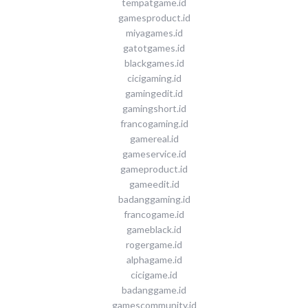
tempatgame.id
gamesproduct.id
miyagames.id
gatotgames.id
blackgames.id
cicigaming.id
gamingedit.id
gamingshort.id
francogaming.id
gamereal.id
gameservice.id
gameproduct.id
gameedit.id
badanggaming.id
francogame.id
gameblack.id
rogergame.id
alphagame.id
cicigame.id
badanggame.id
gamescommunity.id