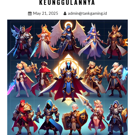
KEUNGGULANNYA
May 21, 2025
admin@tankgaming.id