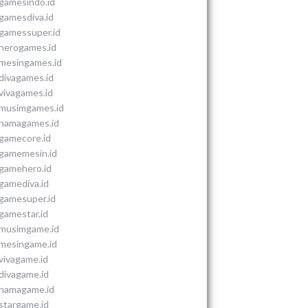
gamesindo.id
gamesdiva.id
gamessuper.id
herogames.id
mesingames.id
divagames.id
vivagames.id
musimgames.id
namagames.id
gamecore.id
gamemesin.id
gamehero.id
gamediva.id
gamesuper.id
gamestar.id
musimgame.id
mesingame.id
vivagame.id
divagame.id
namagame.id
stargame.id