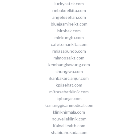
luckycatck.com
rmbakoelkita.com
angelesehan.com
bluejasminejkt.com
Mrobak.com
miekungfu.com
cafetemankita.com
rmjasabundo.com
mimoosajkt.com
kembangkawung.com
chungiwa.com
ikanbakarcianjur.com
kpjisehat.com
mitrasehatklinik.com
kpbanjar.com
kemanggisanmedical.com
kliniknirmala.com
nouvelleklinik.com
KainaHealth.com
shabirahusada.com