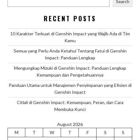
Search
RECENT POSTS
10 Karakter Terkuat di Genshin Impact yang Wajib Ada di Tim
Kamu
Semua yang Perlu Anda Ketahui Tentang Fatui di Genshin
Impact: Panduan Lengkap
Mengungkap Mizuki di Genshin Impact: Panduan Lengkap
Kemampuan dan Pengetahuannya
Panduan Utama untuk Manajemen Penyimpanan yang Efisien di
Genshin Impact
Citlali di Genshin Impact: Kemampuan, Peran, dan Cara
Membuka Kunci
August 2026
M
T
W
T
F
S
S