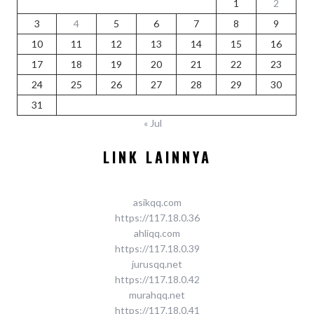
1
2
3
4
5
6
7
8
9
10
11
12
13
14
15
16
17
18
19
20
21
22
23
24
25
26
27
28
29
30
31
« Jul
LINK LAINNYA
asikqq.com
https://117.18.0.36
ahliqq.com
https://117.18.0.39
jurusqq.net
https://117.18.0.42
murahqq.net
https://117.18.0.41