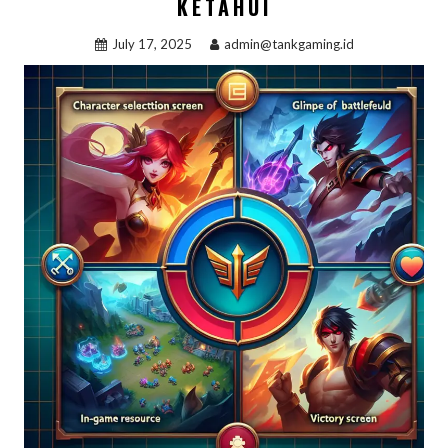
KETAHUI
July 17, 2025
admin@tankgaming.id