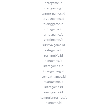
stargame.id
opengaming.id
winnergames.id
argusgames.id
zilonggame.id
rubygame.id
argusgame.id
grockgame.id
survivalgame.id
safegame.id
gamingbio.id
biogames.id
intragames.id
introgaming.id
tempatgames.id
suaragame.id
intragame.id
omnigame.id
kumpulangames.id
biogame.id