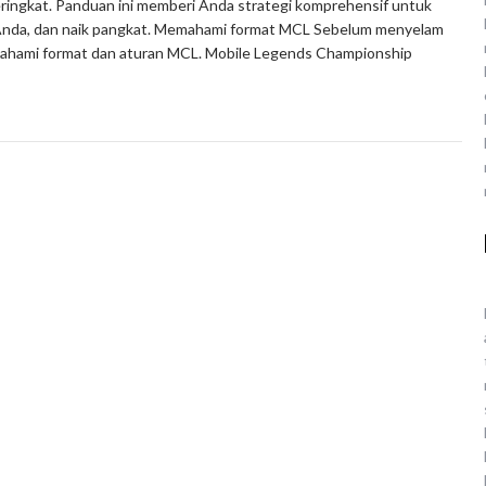
ingkat. Panduan ini memberi Anda strategi komprehensif untuk
nda, dan naik pangkat. Memahami format MCL Sebelum menyelam
mahami format dan aturan MCL. Mobile Legends Championship