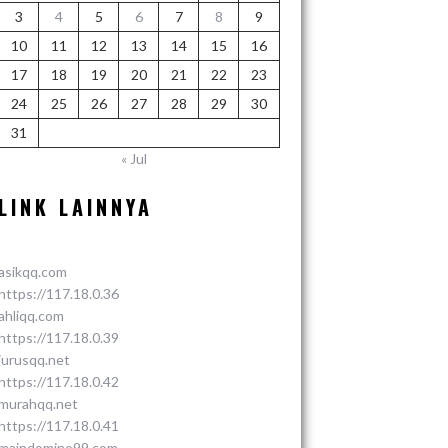
3
4
5
6
7
8
9
10
11
12
13
14
15
16
17
18
19
20
21
22
23
24
25
26
27
28
29
30
31
« Jul
LINK LAINNYA
asikqq.com
https://117.18.0.36
ahliqq.com
https://117.18.0.39
jurusqq.net
https://117.18.0.42
murahqq.net
https://117.18.0.41
maindomino99.com