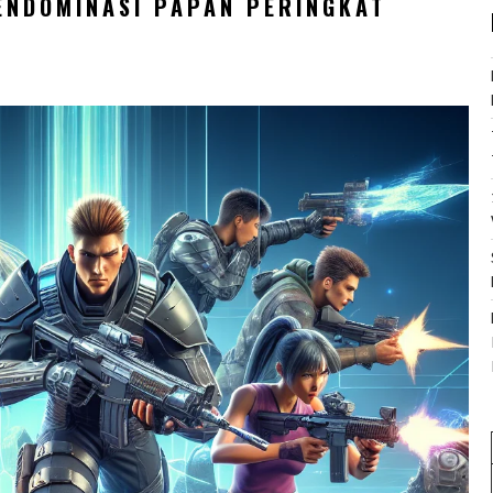
ENDOMINASI PAPAN PERINGKAT