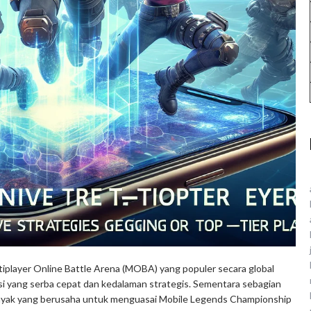
iplayer Online Battle Arena (MOBA) yang populer secara global
i yang serba cepat dan kedalaman strategis. Sementara sebagian
anyak yang berusaha untuk menguasai Mobile Legends Championship