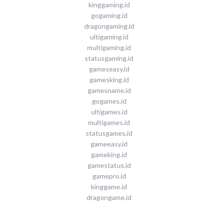
kinggaming.id
gogaming.id
dragongaming.id
ultigaming.id
multigaming.id
statusgaming.id
gameseasy.id
gamesking.id
gamesname.id
gogames.id
ultigames.id
multigames.id
statusgames.id
gameeasy.id
gameking.id
gamestatus.id
gamepro.id
kinggame.id
dragongame.id