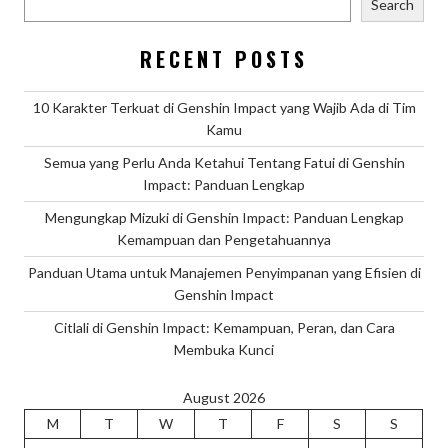
Search
RECENT POSTS
10 Karakter Terkuat di Genshin Impact yang Wajib Ada di Tim
Kamu
Semua yang Perlu Anda Ketahui Tentang Fatui di Genshin
Impact: Panduan Lengkap
Mengungkap Mizuki di Genshin Impact: Panduan Lengkap
Kemampuan dan Pengetahuannya
Panduan Utama untuk Manajemen Penyimpanan yang Efisien di
Genshin Impact
Citlali di Genshin Impact: Kemampuan, Peran, dan Cara
Membuka Kunci
August 2026
M
T
W
T
F
S
S