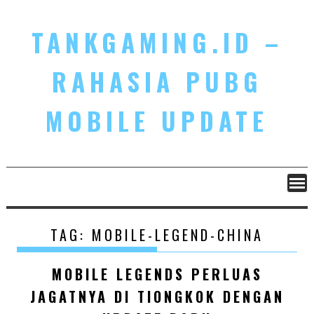
Skip
to
TANKGAMING.ID –
content
RAHASIA PUBG
MOBILE UPDATE
TAG:
MOBILE-LEGEND-CHINA
MOBILE LEGENDS PERLUAS
JAGATNYA DI TIONGKOK DENGAN