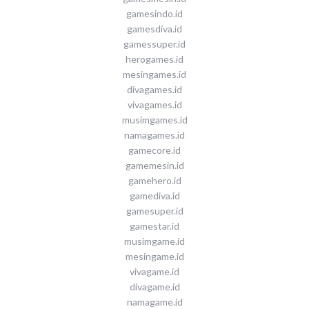
gamesindo.id
gamesdiva.id
gamessuper.id
herogames.id
mesingames.id
divagames.id
vivagames.id
musimgames.id
namagames.id
gamecore.id
gamemesin.id
gamehero.id
gamediva.id
gamesuper.id
gamestar.id
musimgame.id
mesingame.id
vivagame.id
divagame.id
namagame.id