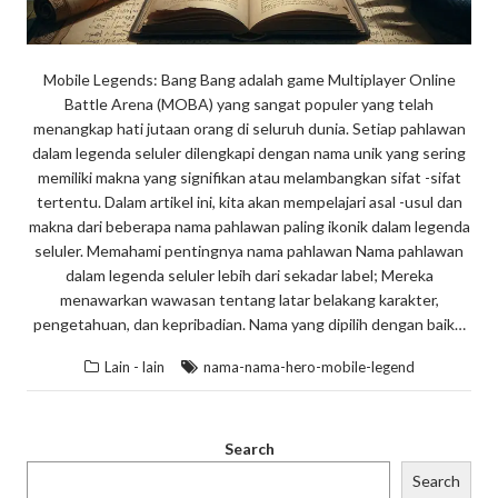
Mobile Legends: Bang Bang adalah game Multiplayer Online
Battle Arena (MOBA) yang sangat populer yang telah
menangkap hati jutaan orang di seluruh dunia. Setiap pahlawan
dalam legenda seluler dilengkapi dengan nama unik yang sering
memiliki makna yang signifikan atau melambangkan sifat -sifat
tertentu. Dalam artikel ini, kita akan mempelajari asal -usul dan
makna dari beberapa nama pahlawan paling ikonik dalam legenda
seluler. Memahami pentingnya nama pahlawan Nama pahlawan
dalam legenda seluler lebih dari sekadar label; Mereka
menawarkan wawasan tentang latar belakang karakter,
pengetahuan, dan kepribadian. Nama yang dipilih dengan baik…
Lain - lain
nama-nama-hero-mobile-legend
Search
Search