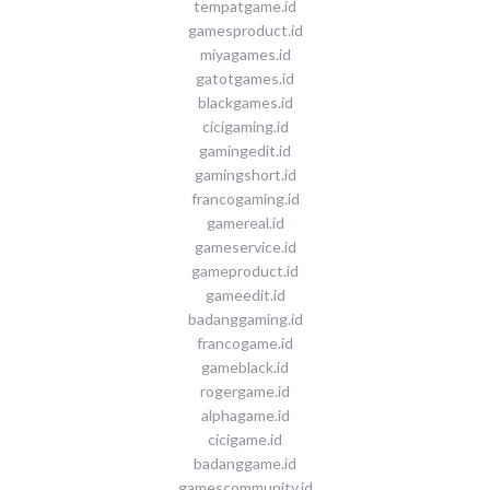
tempatgame.id
gamesproduct.id
miyagames.id
gatotgames.id
blackgames.id
cicigaming.id
gamingedit.id
gamingshort.id
francogaming.id
gamereal.id
gameservice.id
gameproduct.id
gameedit.id
badanggaming.id
francogame.id
gameblack.id
rogergame.id
alphagame.id
cicigame.id
badanggame.id
gamescommunity.id