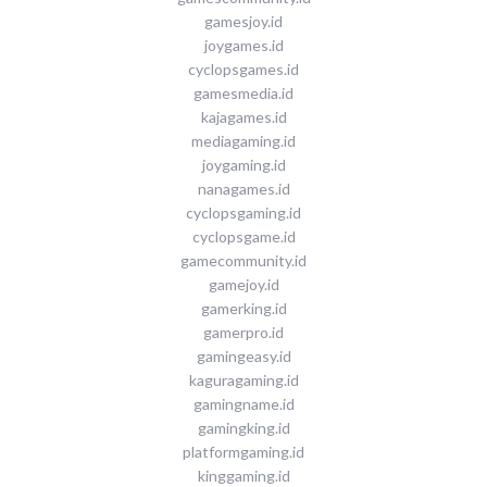
gamesjoy.id
joygames.id
cyclopsgames.id
gamesmedia.id
kajagames.id
mediagaming.id
joygaming.id
nanagames.id
cyclopsgaming.id
cyclopsgame.id
gamecommunity.id
gamejoy.id
gamerking.id
gamerpro.id
gamingeasy.id
kaguragaming.id
gamingname.id
gamingking.id
platformgaming.id
kinggaming.id