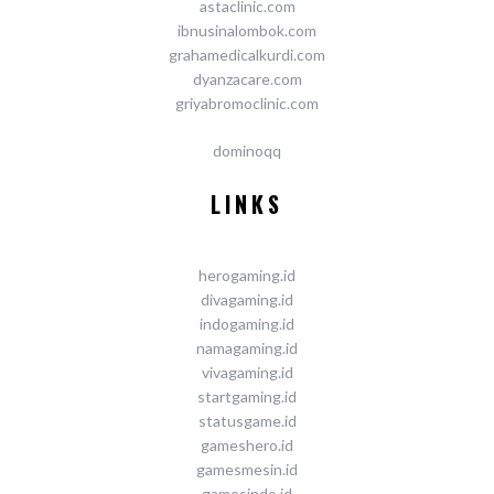
astaclinic.com
ibnusinalombok.com
grahamedicalkurdi.com
dyanzacare.com
griyabromoclinic.com
dominoqq
LINKS
herogaming.id
divagaming.id
indogaming.id
namagaming.id
vivagaming.id
startgaming.id
statusgame.id
gameshero.id
gamesmesin.id
gamesindo.id