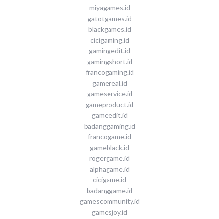
miyagames.id
gatotgames.id
blackgames.id
cicigaming.id
gamingedit.id
gamingshort.id
francogaming.id
gamereal.id
gameservice.id
gameproduct.id
gameedit.id
badanggaming.id
francogame.id
gameblack.id
rogergame.id
alphagame.id
cicigame.id
badanggame.id
gamescommunity.id
gamesjoy.id