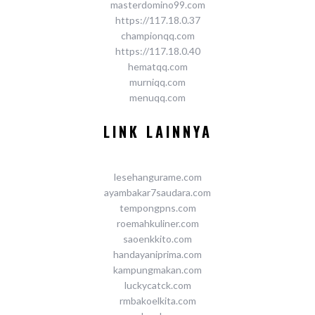
masterdomino99.com
https://117.18.0.37
championqq.com
https://117.18.0.40
hematqq.com
murniqq.com
menuqq.com
LINK LAINNYA
lesehangurame.com
ayambakar7saudara.com
tempongpns.com
roemahkuliner.com
saoenkkito.com
handayaniprima.com
kampungmakan.com
luckycatck.com
rmbakoelkita.com