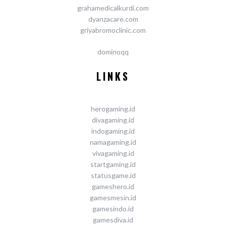
grahamedicalkurdi.com
dyanzacare.com
griyabromoclinic.com
dominoqq
LINKS
herogaming.id
divagaming.id
indogaming.id
namagaming.id
vivagaming.id
startgaming.id
statusgame.id
gameshero.id
gamesmesin.id
gamesindo.id
gamesdiva.id