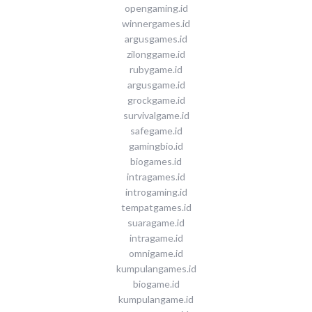
opengaming.id
winnergames.id
argusgames.id
zilonggame.id
rubygame.id
argusgame.id
grockgame.id
survivalgame.id
safegame.id
gamingbio.id
biogames.id
intragames.id
introgaming.id
tempatgames.id
suaragame.id
intragame.id
omnigame.id
kumpulangames.id
biogame.id
kumpulangame.id