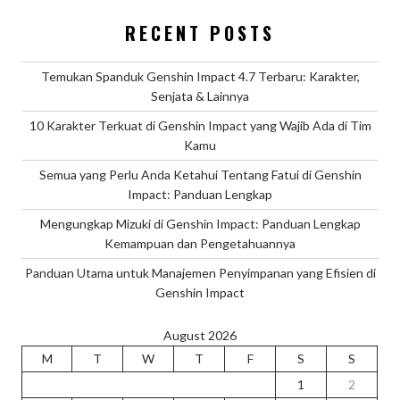
RECENT POSTS
Temukan Spanduk Genshin Impact 4.7 Terbaru: Karakter,
Senjata & Lainnya
10 Karakter Terkuat di Genshin Impact yang Wajib Ada di Tim
Kamu
Semua yang Perlu Anda Ketahui Tentang Fatui di Genshin
Impact: Panduan Lengkap
Mengungkap Mizuki di Genshin Impact: Panduan Lengkap
Kemampuan dan Pengetahuannya
Panduan Utama untuk Manajemen Penyimpanan yang Efisien di
Genshin Impact
August 2026
M
T
W
T
F
S
S
1
2