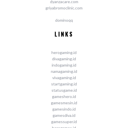
dyanzacare.com
griyabromoclinic.com
dominoqq
LINKS
herogaming.id
divagaming.id
indogaming.id
namagaming.id
vivagaming.id
startgaming.id
statusgame.id
gameshero.id
gamesmesin.id
gamesindo.id
gamesdiva.id
gamessuper.id
herogames.id