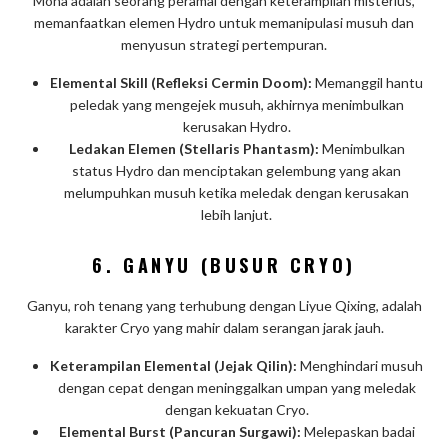
Mona adalah seorang peramal dengan keterampilan misterius,
memanfaatkan elemen Hydro untuk memanipulasi musuh dan
menyusun strategi pertempuran.
Elemental Skill (Refleksi Cermin Doom):
Memanggil hantu
peledak yang mengejek musuh, akhirnya menimbulkan
kerusakan Hydro.
Ledakan Elemen (Stellaris Phantasm):
Menimbulkan
status Hydro dan menciptakan gelembung yang akan
melumpuhkan musuh ketika meledak dengan kerusakan
lebih lanjut.
6.
GANYU (BUSUR CRYO)
Ganyu, roh tenang yang terhubung dengan Liyue Qixing, adalah
karakter Cryo yang mahir dalam serangan jarak jauh.
Keterampilan Elemental (Jejak Qilin):
Menghindari musuh
dengan cepat dengan meninggalkan umpan yang meledak
dengan kekuatan Cryo.
Elemental Burst (Pancuran Surgawi):
Melepaskan badai