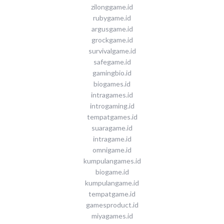
zilonggame.id
rubygame.id
argusgame.id
grockgame.id
survivalgame.id
safegame.id
gamingbio.id
biogames.id
intragames.id
introgaming.id
tempatgames.id
suaragame.id
intragame.id
omnigame.id
kumpulangames.id
biogame.id
kumpulangame.id
tempatgame.id
gamesproduct.id
miyagames.id