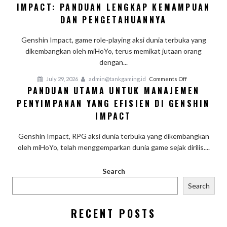
IMPACT: PANDUAN LENGKAP KEMAMPUAN
Mizuki
Panduan
di
DAN PENGETAHUANNYA
Lengkap
Genshin
Impact:
Genshin Impact, game role-playing aksi dunia terbuka yang
Panduan
dikembangkan oleh miHoYo, terus memikat jutaan orang
Lengkap
dengan...
Kemampuan
on
July 29, 2026
admin@tankgaming.id
Comments Off
dan
PANDUAN UTAMA UNTUK MANAJEMEN
Panduan
Pengetahuann
PENYIMPANAN YANG EFISIEN DI GENSHIN
Utama
untuk
IMPACT
Manajemen
Penyimpanan
Genshin Impact, RPG aksi dunia terbuka yang dikembangkan
yang
oleh miHoYo, telah menggemparkan dunia game sejak dirilis....
Efisien
di
Search
Genshin
Search
Impact
RECENT POSTS