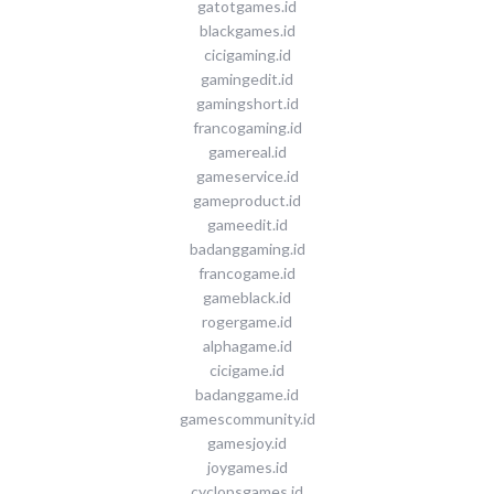
gatotgames.id
blackgames.id
cicigaming.id
gamingedit.id
gamingshort.id
francogaming.id
gamereal.id
gameservice.id
gameproduct.id
gameedit.id
badanggaming.id
francogame.id
gameblack.id
rogergame.id
alphagame.id
cicigame.id
badanggame.id
gamescommunity.id
gamesjoy.id
joygames.id
cyclopsgames.id