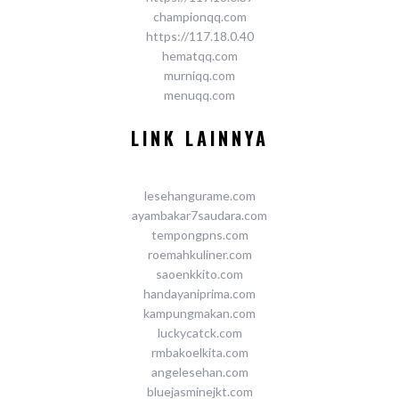
championqq.com
https://117.18.0.40
hematqq.com
murniqq.com
menuqq.com
LINK LAINNYA
lesehangurame.com
ayambakar7saudara.com
tempongpns.com
roemahkuliner.com
saoenkkito.com
handayaniprima.com
kampungmakan.com
luckycatck.com
rmbakoelkita.com
angelesehan.com
bluejasminejkt.com