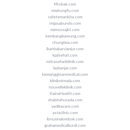
Mrobak.com
miekungfu.com
cafetemankita.com
rmjasabundo.com
mimoosajkt.com
kembangkawung.com
chungiwa.com
ikanbakarcianjur.com
kpjisehat.com
mitrasehatklinik.com
kpbanjar.com
kemanggisanmedical.com
kliniknirmala.com
nouvelleklinik.com
KainaHealth.com
shabirahusada.com
yadikacare.com
astaclinic.com
ibnusinalombok.com
grahamedicalkurdi.com