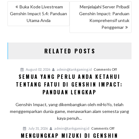
POST
Buka Kode Livestream
Menjelajahi Server Pribadi
Genshin Impact 5.4: Panduan
Genshin Impact: Panduan
NAVIGATION
Utama Anda
Komprehensif untuk
Penggemar
RELATED POSTS
on
August 02, 2026
admin@tankgaming.id
Comments Off
SEMUA YANG PERLU ANDA KETAHUI
Semua
TENTANG FATUI DI GENSHIN IMPACT:
yang
Perlu
PANDUAN LENGKAP
Anda
Ketahui
Genshin Impact, yang dikembangkan oleh miHoYo, telah
Tentang
menggemparkan dunia game, menawarkan alam semesta yang
Fatui
kaya penuh...
di
on
July 31, 2026
admin@tankgaming.id
Comments Off
Genshin
MENGUNGKAP MIZUKI DI GENSHIN
Mengungkap
Impact: