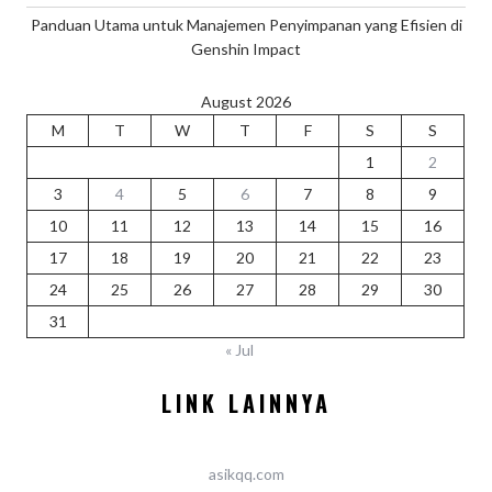
Panduan Utama untuk Manajemen Penyimpanan yang Efisien di
Genshin Impact
August 2026
M
T
W
T
F
S
S
1
2
3
4
5
6
7
8
9
10
11
12
13
14
15
16
17
18
19
20
21
22
23
24
25
26
27
28
29
30
31
« Jul
LINK LAINNYA
asikqq.com