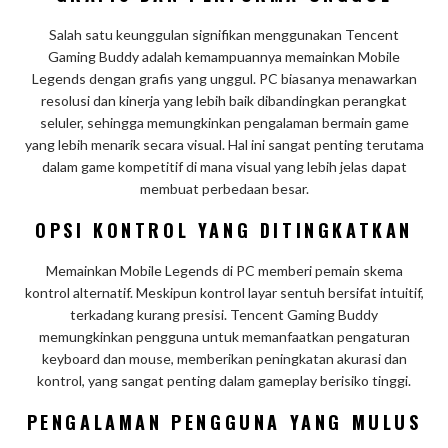
Salah satu keunggulan signifikan menggunakan Tencent
Gaming Buddy adalah kemampuannya memainkan Mobile
Legends dengan grafis yang unggul. PC biasanya menawarkan
resolusi dan kinerja yang lebih baik dibandingkan perangkat
seluler, sehingga memungkinkan pengalaman bermain game
yang lebih menarik secara visual. Hal ini sangat penting terutama
dalam game kompetitif di mana visual yang lebih jelas dapat
membuat perbedaan besar.
OPSI KONTROL YANG DITINGKATKAN
Memainkan Mobile Legends di PC memberi pemain skema
kontrol alternatif. Meskipun kontrol layar sentuh bersifat intuitif,
terkadang kurang presisi. Tencent Gaming Buddy
memungkinkan pengguna untuk memanfaatkan pengaturan
keyboard dan mouse, memberikan peningkatan akurasi dan
kontrol, yang sangat penting dalam gameplay berisiko tinggi.
PENGALAMAN PENGGUNA YANG MULUS