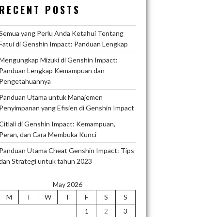
RECENT POSTS
Semua yang Perlu Anda Ketahui Tentang
Fatui di Genshin Impact: Panduan Lengkap
Mengungkap Mizuki di Genshin Impact:
Panduan Lengkap Kemampuan dan
Pengetahuannya
Panduan Utama untuk Manajemen
Penyimpanan yang Efisien di Genshin Impact
Citlali di Genshin Impact: Kemampuan,
Peran, dan Cara Membuka Kunci
Panduan Utama Cheat Genshin Impact: Tips
dan Strategi untuk tahun 2023
May 2026
M
T
W
T
F
S
S
1
2
3