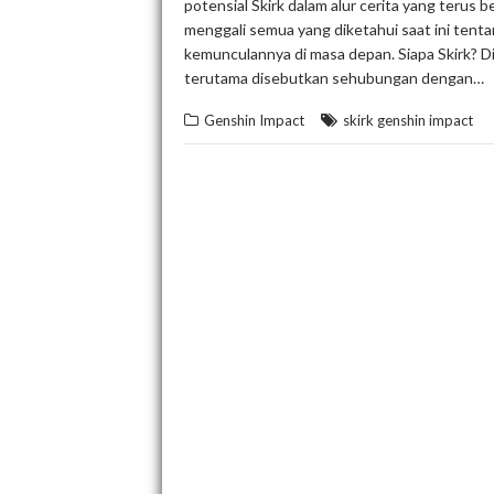
potensial Skirk dalam alur cerita yang terus b
menggali semua yang diketahui saat ini tent
kemunculannya di masa depan. Siapa Skirk? Di 
terutama disebutkan sehubungan dengan…
Genshin Impact
skirk genshin impact