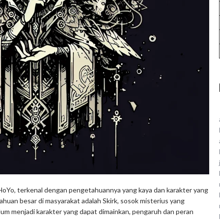
HoYo, terkenal dengan pengetahuannya yang kaya dan karakter yang
tahuan besar di masyarakat adalah Skirk, sosok misterius yang
elum menjadi karakter yang dapat dimainkan, pengaruh dan peran