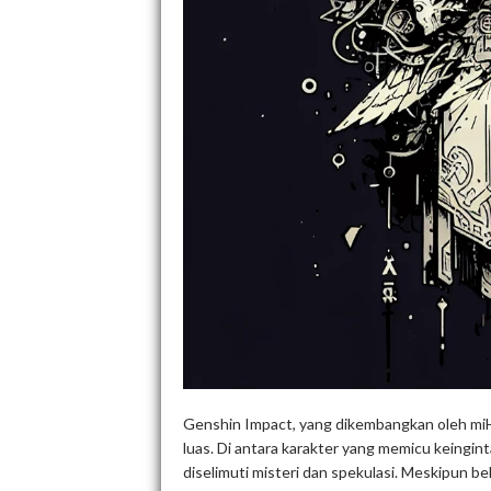
Genshin Impact, yang dikembangkan oleh mi
luas. Di antara karakter yang memicu keingin
diselimuti misteri dan spekulasi. Meskipun b