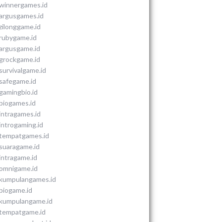
winnergames.id
argusgames.id
zilonggame.id
rubygame.id
argusgame.id
grockgame.id
survivalgame.id
safegame.id
gamingbio.id
biogames.id
intragames.id
introgaming.id
tempatgames.id
suaragame.id
intragame.id
omnigame.id
kumpulangames.id
biogame.id
kumpulangame.id
tempatgame.id