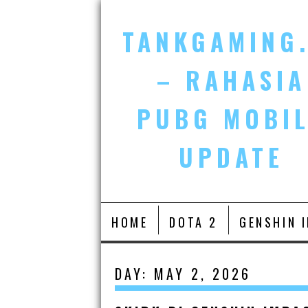
Skip
to
TANKGAMING.
content
– RAHASIA
PUBG MOBI
UPDATE
HOME
DOTA 2
GENSHIN 
DAY:
MAY 2, 2026