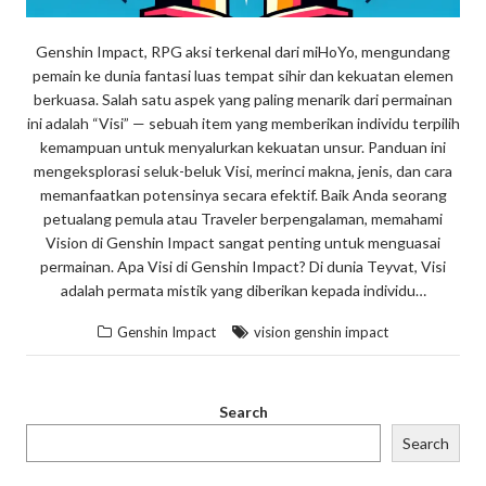
Genshin Impact, RPG aksi terkenal dari miHoYo, mengundang
pemain ke dunia fantasi luas tempat sihir dan kekuatan elemen
berkuasa. Salah satu aspek yang paling menarik dari permainan
ini adalah “Visi” — sebuah item yang memberikan individu terpilih
kemampuan untuk menyalurkan kekuatan unsur. Panduan ini
mengeksplorasi seluk-beluk Visi, merinci makna, jenis, dan cara
memanfaatkan potensinya secara efektif. Baik Anda seorang
petualang pemula atau Traveler berpengalaman, memahami
Vision di Genshin Impact sangat penting untuk menguasai
permainan. Apa Visi di Genshin Impact? Di dunia Teyvat, Visi
adalah permata mistik yang diberikan kepada individu…
Genshin Impact
vision genshin impact
Search
Search