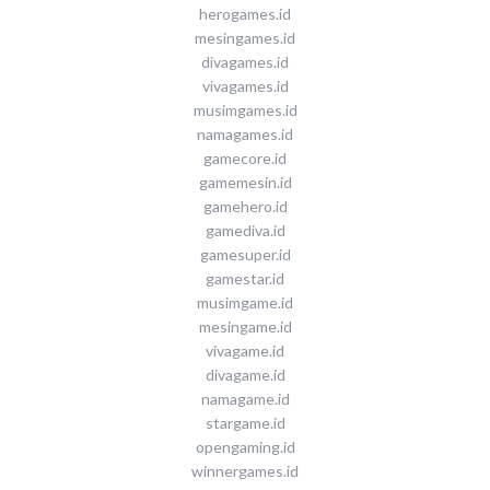
herogames.id
mesingames.id
divagames.id
vivagames.id
musimgames.id
namagames.id
gamecore.id
gamemesin.id
gamehero.id
gamediva.id
gamesuper.id
gamestar.id
musimgame.id
mesingame.id
vivagame.id
divagame.id
namagame.id
stargame.id
opengaming.id
winnergames.id