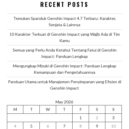
RECENT POSTS
Temukan Spanduk Genshin Impact 4.7 Terbaru: Karakter,
Senjata & Lainnya
10 Karakter Terkuat di Genshin Impact yang Wajib Ada di Tim
Kamu
Semua yang Perlu Anda Ketahui Tentang Fatui di Genshin
Impact: Panduan Lengkap
Mengungkap Mizuki di Genshin Impact: Panduan Lengkap
Kemampuan dan Pengetahuannya
Panduan Utama untuk Manajemen Penyimpanan yang Efisien di
Genshin Impact
May 2026
M
T
W
T
F
S
S
1
2
3
4
5
6
7
8
9
10