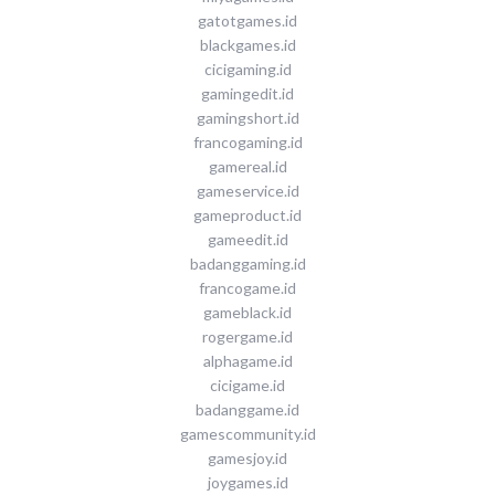
gatotgames.id
blackgames.id
cicigaming.id
gamingedit.id
gamingshort.id
francogaming.id
gamereal.id
gameservice.id
gameproduct.id
gameedit.id
badanggaming.id
francogame.id
gameblack.id
rogergame.id
alphagame.id
cicigame.id
badanggame.id
gamescommunity.id
gamesjoy.id
joygames.id