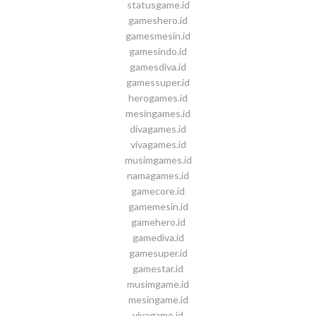
statusgame.id
gameshero.id
gamesmesin.id
gamesindo.id
gamesdiva.id
gamessuper.id
herogames.id
mesingames.id
divagames.id
vivagames.id
musimgames.id
namagames.id
gamecore.id
gamemesin.id
gamehero.id
gamediva.id
gamesuper.id
gamestar.id
musimgame.id
mesingame.id
vivagame.id