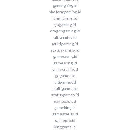
gamingking.id
platformgaming.id
kinggaming.id
gogaming.id
dragongaming.id
ultigaming.id
multigaming.id
statusgaming.id
gameseasy.id
gamesking.id
gamesname.id
gogames.id
ultigames.id
multigames.id
statusgames.id
gameeasy.id
gameking.id
gamestatus.id
gamepro.id
kinggame.id