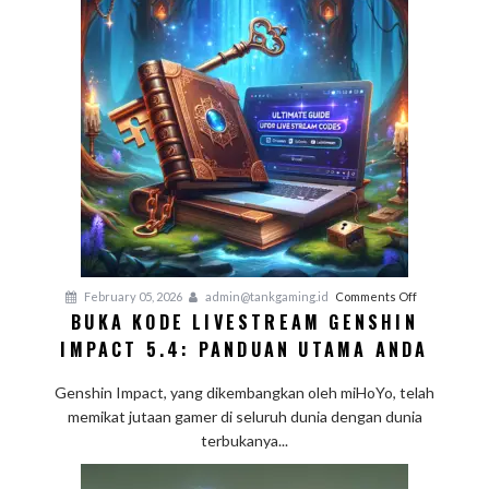
on
February 05, 2026
admin@tankgaming.id
Comments Off
BUKA KODE LIVESTREAM GENSHIN
Buka
IMPACT 5.4: PANDUAN UTAMA ANDA
Kode
Livestream
Genshin Impact, yang dikembangkan oleh miHoYo, telah
Genshin
memikat jutaan gamer di seluruh dunia dengan dunia
Impact
terbukanya...
5.4:
Panduan
Utama