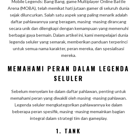
Mobile Legends: Bang Bang, game Multiplayer Online Battle
Arena (MOBA), telah memikat hati jutaan gamer di seluruh dunia
sejak diluncurkan. Salah satu aspek yang paling menarik adalah
daftar pahlawannya yang beragam, masing -masing dirancang
secara unik dan dilengkapi dengan kemampuan yang memenuhi
berbagai gaya bermain. Dalam artikel ini, kami mempelajari dunia
legenda seluler yang semarak, memberikan panduan terperinci
untuk semua nama karakter, peran mereka, dan spesialisasi
mereka.
MEMAHAMI PERAN DALAM LEGENDA
SELULER
Sebelum menyelam ke dalam daftar pahlawan, penting untuk
memahami peran yang diwakili oleh masing -masing pahlawan.
Legenda seluler mengkategorikan pahlawannya ke dalam
beberapa peran spesifik, masing -masing memainkan bagian
integral dalam strategi tim dan gameplay.
1. TANK