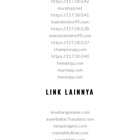
https://117.18.0.42
murahqq.net
https://117.18.0.41
maindomino99.com
https://117.18.0.38
masterdomino99.com
https://117.18.0.37
championqq.com
https://117.18.0.40
hematqq.com
murniqq.com
menuqq.com
LINK LAINNYA
lesehangurame.com
ayambakar7saudara.com
tempongpns.com
roemahkuliner.com
saoenkkito.com