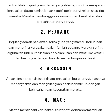
Tank adalah prajurit garis depan yang dibangun untuk menyerap
kerusakan dalam jumlah besar sambil melindungi rekan satu tim
mereka. Mereka membanggakan kemampuan kesehatan dan
pertahanan yang tinggi.
2. PEJUANG
Pejuang adalah pahlawan serba guna yang mampu berurusan
dan menerima kerusakan dalam jumlah sedang. Mereka sering
digunakan untuk kerusakan berkelanjutan dari waktu ke waktu
dan berfungsi dengan baik dalam pertempuran dekat.
3. ASSASSIN
Assassins berspesialisasi dalam kerusakan burst tinggi, biasanya
menargetkan dan menghilangkan backliner musuh dengan
kelincahan dan kecepatan mereka.
4. MAGE
Mages menangani kerusakan sihir tinggi dengan kemampuan