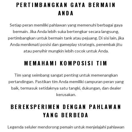
PERTIMBANGKAN GAYA BERMAIN
ANDA
Setiap peran memiliki pahlawan yang memenuhi berbagai gaya
bermain. Jika Anda lebih suka bertengkar secara langsung,
pertimbangkan untuk bermain tank atau pejuang. Di sisi lain, jika
Anda menikmati posisi dan gameplay strategis, penembak jitu
atau penyihir mungkin lebih cocok untuk Anda.
MEMAHAMI KOMPOSISI TIM
Tim yang seimbang sangat penting untuk memenangkan
pertandingan. Pastikan tim Anda memiliki campuran peran yang
baik, termasuk setidaknya satu tangki, dukungan, dan dealer
kerusakan.
BEREKSPERIMEN DENGAN PAHLAWAN
YANG BERBEDA
Legenda seluler mendorong pemain untuk menjelajahi pahlawan