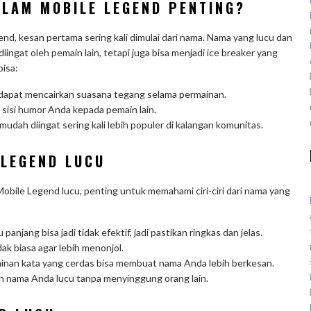
LAM MOBILE LEGEND PENTING?
nd, kesan pertama sering kali dimulai dari nama. Nama yang lucu dan
ingat oleh pemain lain, tetapi juga bisa menjadi ice breaker yang
bisa:
dapat mencairkan suasana tegang selama permainan.
sisi humor Anda kepada pemain lain.
mudah diingat sering kali lebih populer di kalangan komunitas.
 LEGEND LUCU
obile Legend lucu, penting untuk memahami ciri-ciri dari nama yang
 panjang bisa jadi tidak efektif, jadi pastikan ringkas dan jelas.
ak biasa agar lebih menonjol.
ainan kata yang cerdas bisa membuat nama Anda lebih berkesan.
an nama Anda lucu tanpa menyinggung orang lain.