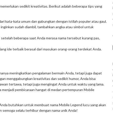
erlukan sedikit kreativitas. Berikut adalah beberapa tips yang
 dari kata-kata umum dan gabungkan dengan istilah populer atau gaul.
 inginkan sudah diambil, tambahkan angka atau simbol untuk
ka setelah beberapa saat Anda merasa nama tersebut kurang pas,
ang ide terbaik berasal dari masukan orang-orang terdekat Anda.
 hanya meningkatkan pengalaman bermain Anda, tetapi juga dapat
ngan menggabungkan kreativitas dan sedikit humor, Anda bisa
wan tertawa, tetapi juga mengingat Anda untuk waktu yang lama.
nda menjadi pembicaraan hangat di medan pertempuran Mobile
ng Anda butuhkan untuk membuat nama Mobile Legend lucu yang akan
n semoga selalu terhibur dengan nama unik Anda!